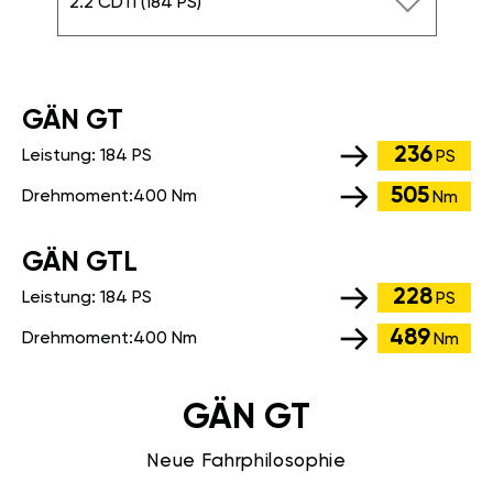
2.2 CDTi (184 PS)
GÄN GT
236
Leistung:
184 PS
PS
505
Drehmoment:
400 Nm
Nm
GÄN GTL
228
Leistung:
184 PS
PS
489
Drehmoment:
400 Nm
Nm
GÄN GT
Neue Fahrphilosophie