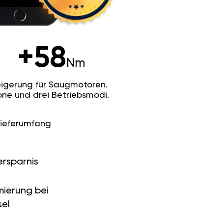
+58
Nm
igerung für Saugmotoren.
ne und drei Betriebsmodi.
Lieferumfang
ersparnis
ierung bei
el