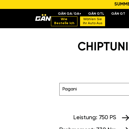
SUMMER
GÄN GA/GA+
GÄN GTL
GÄN GT
Wie
Wählen Sie
Bestelle Ich
Ihr Auto Aus
CHIPTUNI
Pagani
Leistung:
750 PS