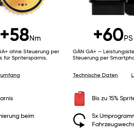
+58
+60
Nm
PS
GA+ ohne Steuerung per
GÄN GA+ — Leistungsste
ür Spritersparnis.
Steuerung per Smartpho
erumfang
Technische Daten
arnis
Bis zu 15% Sprit
ierung beim
5x Umprogramm
Fahrzeugwechs