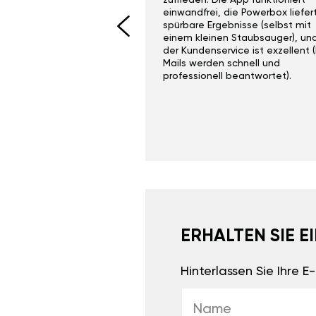
I would recommend this
zufrieden. Die App funktioniert
yone. Gan tuning is
einwandfrei, die Powerbox liefer
 unlike the crappy ones
spürbare Ergebnisse (selbst mit
 on Ebay.
einem kleinen Staubsauger), un
der Kundenservice ist exzellent (
Mails werden schnell und
professionell beantwortet).
ERHALTEN SIE 
Hinterlassen Sie Ihre 