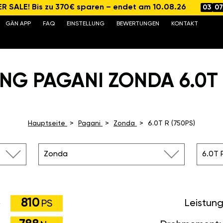
 SALE! Bis zu 370€ sparen – endet am 10.08.26
03
07
GÄN APP
FAQ
EINSTELLUNG
BEWERTUNGEN
KONTAKT
NG PAGANI ZONDA 6.0T R
Hauptseite
Pagani
Zonda
6.0T R (750PS)
Zonda
6.0T 
810
Leistun
PS