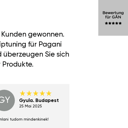
er Kunden gewonnen.
iptuning für Pagani
d überzeugen Sie sich
r Produkte.
GY
GE
Gyula. Budapest
Gerha
Regen
25 Mai 2025
02 Juni 
nlani tudom mindenkinek!
Absolut zu empfehlen