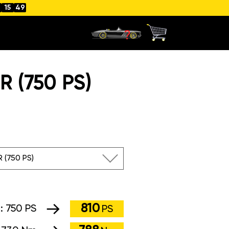
15
48
 (750 PS)
R (750 PS)
810
g:
750 PS
PS