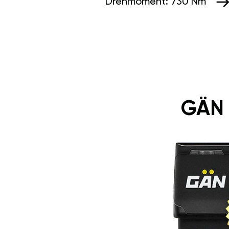
Drehmoment:
730 Nm
GÄN