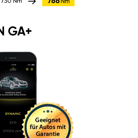
788
:
730 Nm
Nm
N GA+