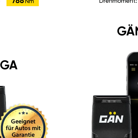
788
Drehmoment
Nm
GÄ
 GA