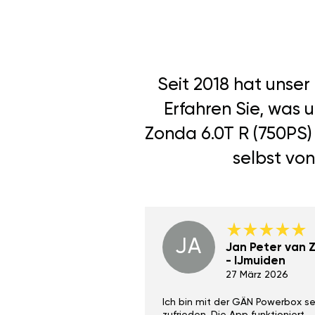
Seit 2018 hat unse
Erfahren Sie, was 
Zonda 6.0T R (750PS)
selbst von
JA
Dino Wilmot New
Jan Peter van Zi
York
- IJmuiden
29 Dez 2023
27 März 2026
ith the Gan Ga +
Ich bin mit der GÄN Powerbox se