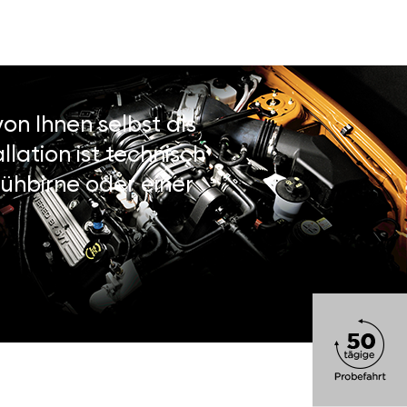
on Ihnen selbst als
lation ist technisch
ühbirne oder einer