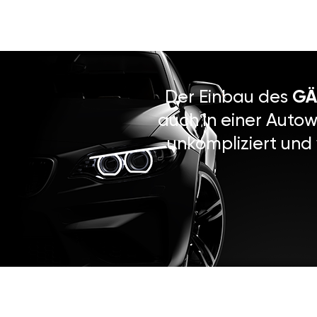
Der Einbau des
GÄ
auch in einer Autow
unkompliziert und