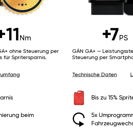
+11
+7
Nm
PS
GA+ ohne Steuerung per
GÄN GA+ — Leistungsste
ür Spritersparnis.
Steuerung per Smartpho
erumfang
Technische Daten
arnis
Bis zu 15% Sprit
ierung beim
5x Umprogramm
Fahrzeugwechs