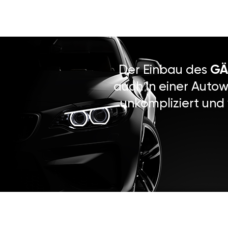
Der Einbau des
GÄ
auch in einer Autow
unkompliziert und