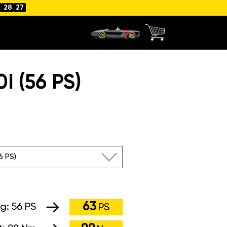
28
26
 (56 PS)
56 PS)
63
ng:
56 PS
PS