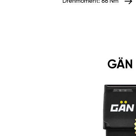
Drehmoment:
88 Nm
GÄN