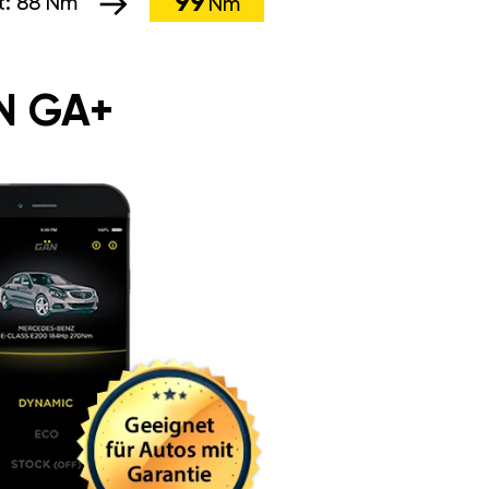
99
t:
88 Nm
Nm
N GA+