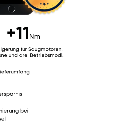
+11
Nm
igerung für Saugmotoren.
ne und drei Betriebsmodi.
Lieferumfang
ersparnis
ierung bei
el