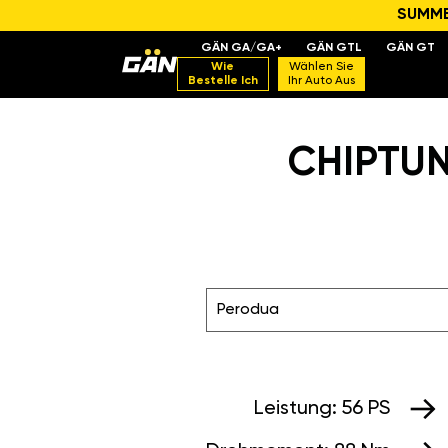
SUMMER
GÄN GA/GA+
GÄN GTL
GÄN GT
Wie
Wählen Sie
Bestelle Ich
Ihr Auto Aus
CHIPTUN
Perodua
Leistung:
56 PS