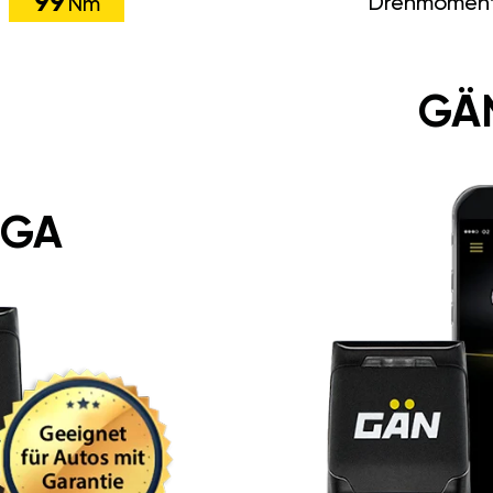
99
Drehmomen
Nm
GÄ
 GA