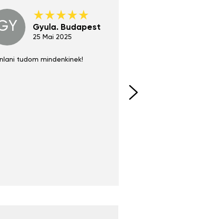
GY
GE
Gyula. Budapest
Gerha
Regen
25 Mai 2025
02 Juni 
nlani tudom mindenkinek!
Absolut zu empfehlen
fühlt sich agiler und sp