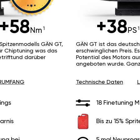
+58
+38
Nm
PS
 Spitzenmodells GÄN GT,
GÄN GT ist das deutsc
ür Chiptuning was das
erschwinglichen Preis. 
etrifftund darüber
Potential des Motors au
angeboten wurde. Ganz 
ERUMFANG
Technische Daten
ings
18 Finetuning 
arnis
Bis zu 15% Sprit
ung bei
5 mal Neuprog