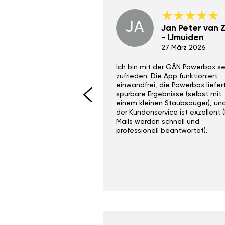
JA
Dino Wilmot New
Jan Peter van Zi
York
- IJmuiden
29 Dez 2023
27 März 2026
ith the Gan Ga +
Ich bin mit der GÄN Powerbox se
I would recommend this
zufrieden. Die App funktioniert
yone. Gan tuning is
einwandfrei, die Powerbox liefer
 unlike the crappy ones
spürbare Ergebnisse (selbst mit
 on Ebay.
einem kleinen Staubsauger), un
der Kundenservice ist exzellent (
Mails werden schnell und
professionell beantwortet).