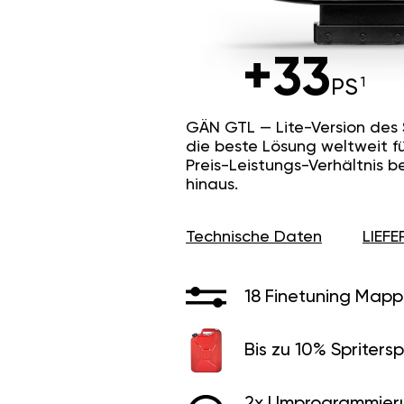
+33
PS
GÄN GTL — Lite-Version des
die beste Lösung weltweit f
Preis-Leistungs-Verhältnis b
hinaus.
Technische Daten
LIEF
18 Finetuning Mapp
Bis zu 10% Spritersp
2x Umprogrammier