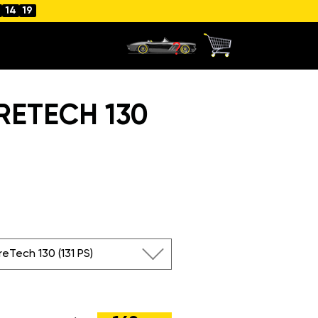
14
18
URETECH 130
)
reTech 130 (131 PS)