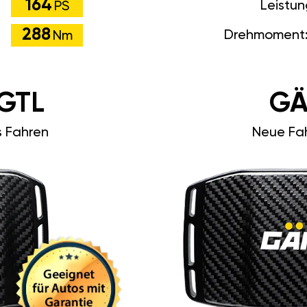
164
Leistu
PS
288
Drehmoment
Nm
GTL
GÄ
s Fahren
Neue Fah