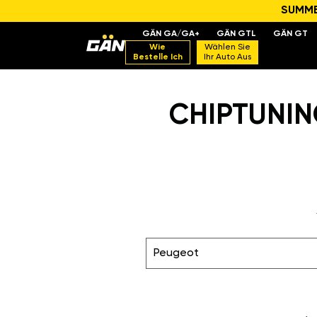
SUMMER
GÄN GA/GA+
GÄN GTL
GÄN GT
Wie
Wählen Sie
Bestelle Ich
Ihr Auto Aus
CHIPTUNING
Peugeot