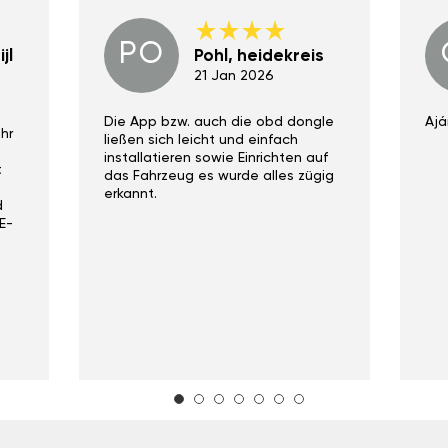
PO
jl
Pohl, heidekreis
21 Jan 2026
Die App bzw. auch die obd dongle
Ajá
hr
ließen sich leicht und einfach
installatieren sowie Einrichten auf
t
das Fahrzeug es wurde alles zügig
erkannt.
d
E-