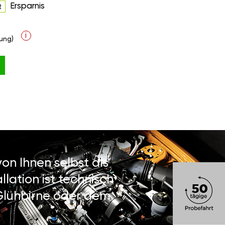
Ersparnis
R
i
ung)
on Ihnen selbst als
lation ist technisch
 Glühbirne oder dem