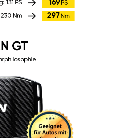
169
ng:
131 PS
PS
297
:
230 Nm
Nm
N GT
rphilosophie