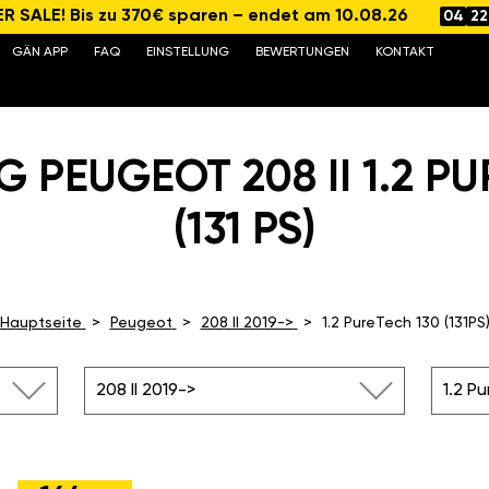
 SALE! Bis zu 370€ sparen – endet am 10.08.26
04
22
GÄN APP
FAQ
EINSTELLUNG
BEWERTUNGEN
KONTAKT
 PEUGEOT 208 II 1.2 P
(131 PS)
Hauptseite
Peugeot
208 II 2019->
1.2 PureTech 130 (131PS
208 II 2019->
1.2 Pu