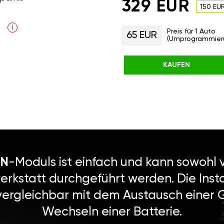
329 EUR
150 EU
i
Preis für 1 Auto
65 EUR
(Umprogrammier
KAUFEN
N
-Moduls ist einfach und kann sowohl v
erkstatt durchgeführt werden. Die Instal
vergleichbar mit dem Austausch einer
Wechseln einer Batterie.