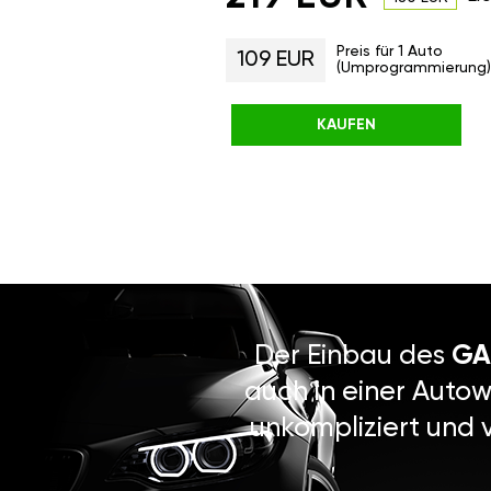
Preis für 1 Auto
109 EUR
(Umprogrammierung)
KAUFEN
Der Einbau des
GA
auch in einer Autow
unkompliziert und 