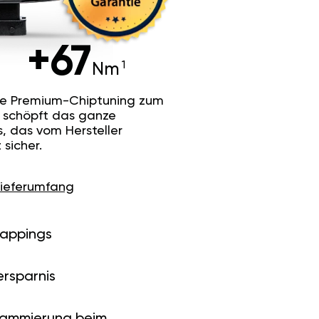
+67
Nm
he Premium-Chiptuning zum
Es schöpft das ganze
s, das vom Hersteller
sicher.
Lieferumfang
Mappings
ersparnis
rammierung beim