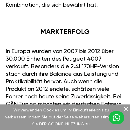
Kombination, die sich bewährt hat.
MARKTERFOLG
In Europa wurden von 2007 bis 2012 über
30.000 Einheiten des Peugeot 4007
verkauft. Besonders die 2.4i 170HP-Version
stach durch ihre Balance aus Leistung und
Praktikabilität hervor. Auch wenn die
Produktion 2012 endete, schätzen viele
Fahrer noch heute seine Zuverlässigkeit. Bei
GÄN Tuning möchten wir deutschen Fahrern
Wir verwenden Cookies um Ihr Einkaufserlebnis zu
die Möglichkeit geben, dieses Fahrzeug neu
verbessern. Indem Sie auf der Seite weitersurfen stimmen
zu erleben und ihm frischen Schwung zu
Sie
DER COOKIE-NUTZUNG
zu.
verleihen.