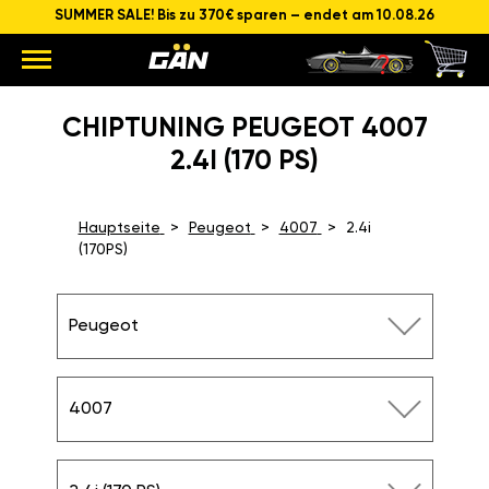
SUMMER SALE! Bis zu 370€ sparen – endet am 10.08.26
CHIPTUNING PEUGEOT 4007
2.4I (170 PS)
Hauptseite
Peugeot
4007
2.4i
(170PS)
Peugeot
4007