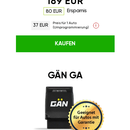
189 EUR
Ersparnis
80 EUR
Preis für 1 Auto
37 EUR
i
(Umprogrammierung)
KAUFEN
GÄN GA