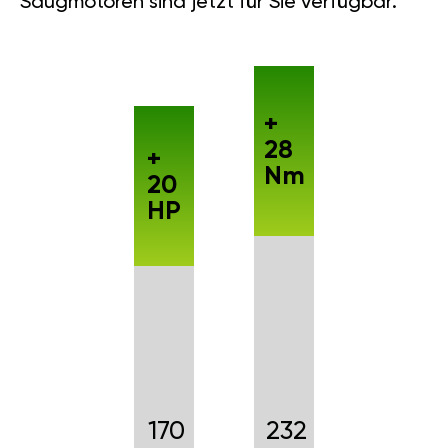
Saugmotoren sind jetzt für Sie verfügbar.
+
28
+
Nm
20
HP
170
232