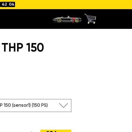
42
03
 THP 150
P 150 (sensor1) (150 PS)