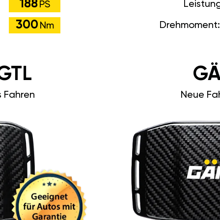
188
Leistun
PS
300
Drehmoment:
Nm
GTL
GÄ
s Fahren
Neue Fah