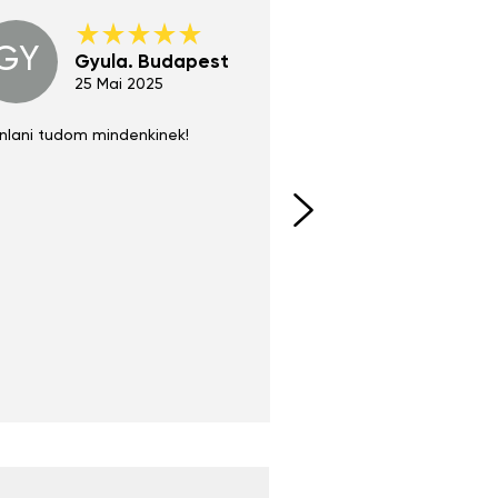
GY
GE
Gyula. Budapest
Gerha
Regen
25 Mai 2025
02 Juni 
nlani tudom mindenkinek!
Absolut zu empfehlen
fühlt sich agiler und sp