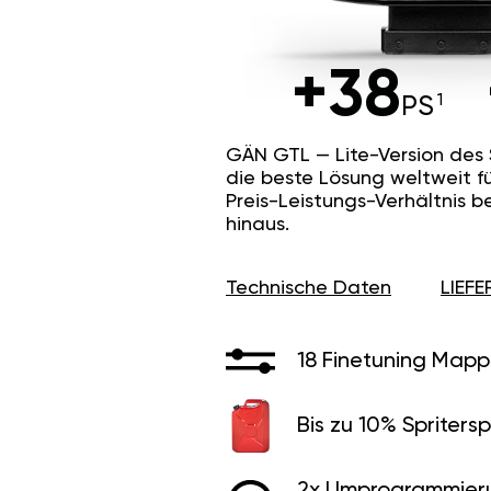
+38
PS
GÄN GTL — Lite-Version des
die beste Lösung weltweit f
Preis-Leistungs-Verhältnis b
hinaus.
Technische Daten
LIEF
18 Finetuning Mapp
Bis zu 10% Spritersp
2x Umprogrammier