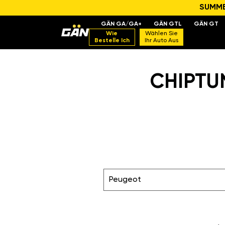
SUMMER
GÄN GA/GA+
GÄN GTL
GÄN GT
Wie
Wählen Sie
Bestelle Ich
Ihr Auto Aus
CHIPTUN
Peugeot