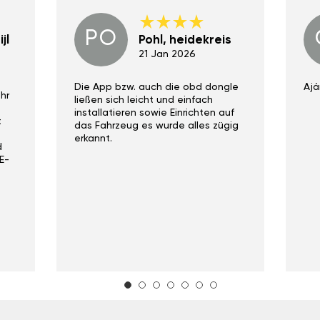
PO
jl
Pohl, heidekreis
21 Jan 2026
Die App bzw. auch die obd dongle
Ajá
hr
ließen sich leicht und einfach
installatieren sowie Einrichten auf
t
das Fahrzeug es wurde alles zügig
erkannt.
d
E-