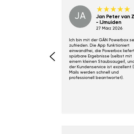
JA
Dino Wilmot New
Jan Peter van Zi
York
- IJmuiden
29 Dez 2023
27 März 2026
ith the Gan Ga +
Ich bin mit der GÄN Powerbox se
I would recommend this
zufrieden. Die App funktioniert
yone. Gan tuning is
einwandfrei, die Powerbox liefer
 unlike the crappy ones
spürbare Ergebnisse (selbst mit
 on Ebay.
einem kleinen Staubsauger), un
der Kundenservice ist exzellent (
Mails werden schnell und
professionell beantwortet).