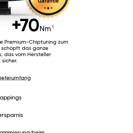
+70
Nm
he Premium-Chiptuning zum
Es schöpft das ganze
s, das vom Hersteller
sicher.
Lieferumfang
Mappings
ersparnis
rammierung beim