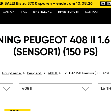
 SALE! Bis zu 370€ sparen – endet am 10.08.26
03
03
GÄN APP
FAQ
EINSTELLUNG
BEWERTUNGEN
KONTAKT
ING PEUGEOT 408 II 1.6
(SENSOR1) (150 PS)
Hauptseite
Peugeot
408 II
1.6 THP 150 (sensor1) (150PS)
408 II
1.6 TH