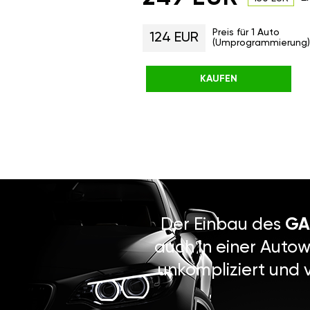
Preis für 1 Auto
124 EUR
(Umprogrammierung)
KAUFEN
Der Einbau des
GA
auch in einer Autow
unkompliziert und 