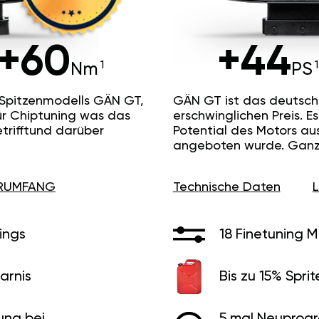
+60
+44
Nm
PS
 Spitzenmodells GÄN GT,
GÄN GT ist das deutsc
ür Chiptuning was das
erschwinglichen Preis. 
etrifftund darüber
Potential des Motors au
angeboten wurde. Ganz 
ERUMFANG
Technische Daten
ings
18 Finetuning 
arnis
Bis zu 15% Sprit
ung bei
5 mal Neuprog