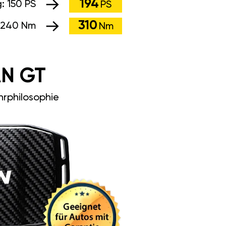
194
g:
150 PS
PS
310
240 Nm
Nm
N GT
rphilosophie