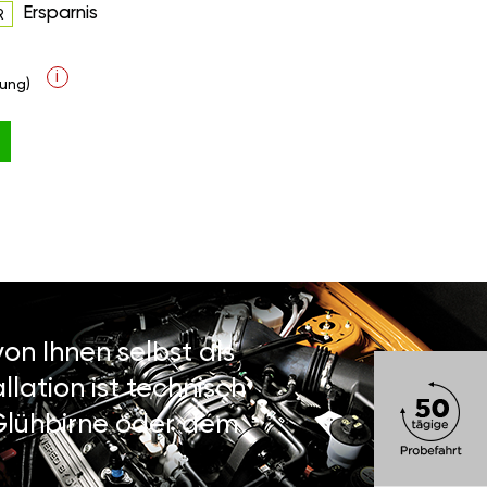
Ersparnis
R
i
ung)
on Ihnen selbst als
lation ist technisch
 Glühbirne oder dem