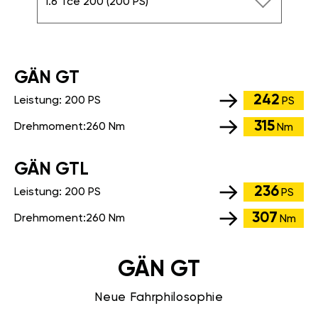
1.6 Tce 200 (200 PS)
GÄN GT
242
Leistung:
200 PS
PS
315
Drehmoment:
260 Nm
Nm
GÄN GTL
236
Leistung:
200 PS
PS
307
Drehmoment:
260 Nm
Nm
GÄN GT
Neue Fahrphilosophie