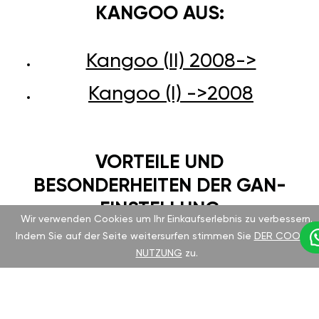
KANGOO AUS:
Kangoo (II) 2008->
Kangoo (I) ->2008
VORTEILE UND
BESONDERHEITEN DER GAN-
EINSTELLUNG
Wir verwenden Cookies um Ihr Einkaufserlebnis zu verbessern.
Indem Sie auf der Seite weitersurfen stimmen Sie
DER COOKIE-
Renault Kangoo ist seit langem für seine
NUTZUNG
zu.
Zuverlässigkeit und Komfort bekannt. Das
Chiptuning des deutschen Herstellers GAN hilft
Ihnen, das volle Potenzial Ihres Fahrzeugs zu