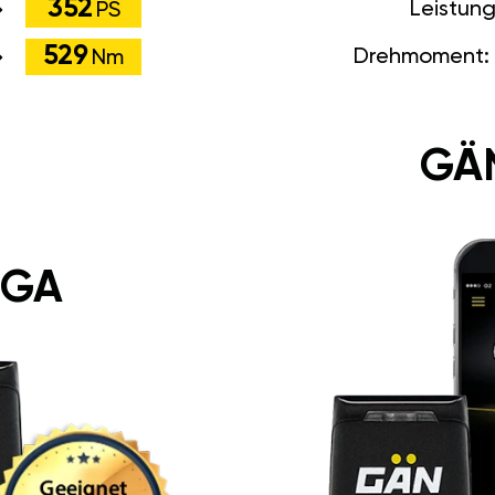
352
Leistun
PS
529
Drehmoment:
Nm
GÄ
 GA