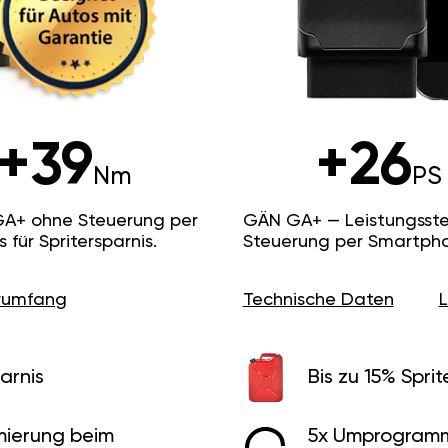
+39
+26
Nm
PS
GA+ ohne Steuerung per
GÄN GA+ — Leistungsste
ür Spritersparnis.
Steuerung per Smartpho
erumfang
Technische Daten
arnis
Bis zu 15% Sprit
ierung beim
5x Umprogramm