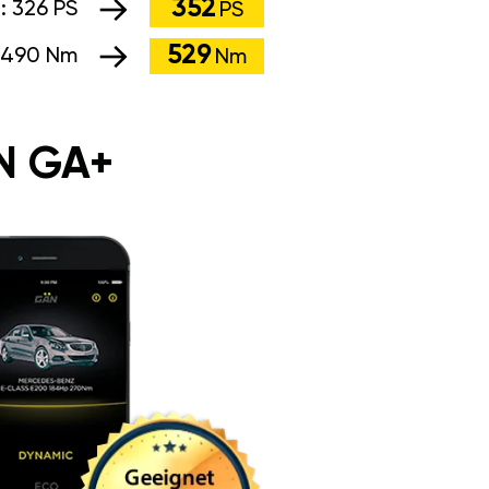
352
g:
326 PS
PS
529
490 Nm
Nm
N GA+