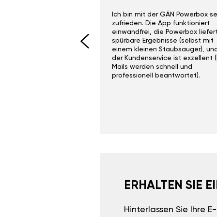
ith the Gan Ga +
Ich bin mit der GÄN Powerbox se
I would recommend this
zufrieden. Die App funktioniert
yone. Gan tuning is
einwandfrei, die Powerbox liefer
 unlike the crappy ones
spürbare Ergebnisse (selbst mit
 on Ebay.
einem kleinen Staubsauger), un
der Kundenservice ist exzellent (
Mails werden schnell und
professionell beantwortet).
ERHALTEN SIE 
Hinterlassen Sie Ihre 