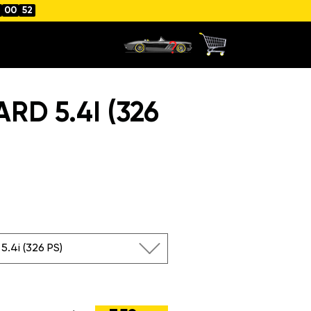
00
51
D 5.4I (326
5.4i (326 PS)