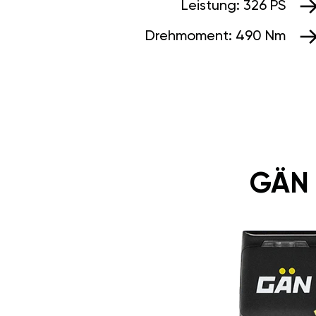
Leistung:
326 PS
Drehmoment:
490 Nm
GÄN