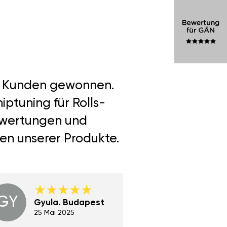
er Kunden gewonnen.
ptuning für Rolls-
Bewertungen und
len unserer Produkte.
GY
GE
Gyula. Budapest
Gerha
Regen
25 Mai 2025
02 Juni 