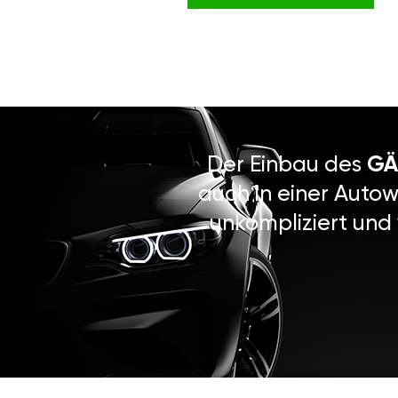
Der Einbau des
GÄ
auch in einer Autow
unkompliziert und