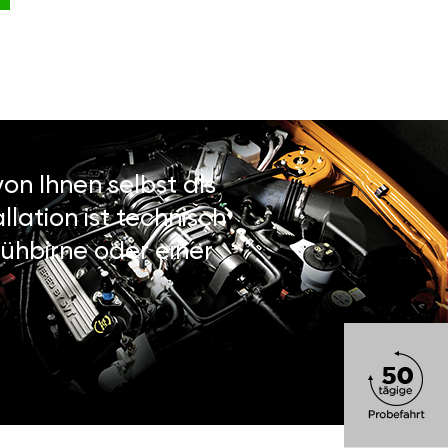
on Ihnen selbst als
lation ist technisch
ühbirne oder einer