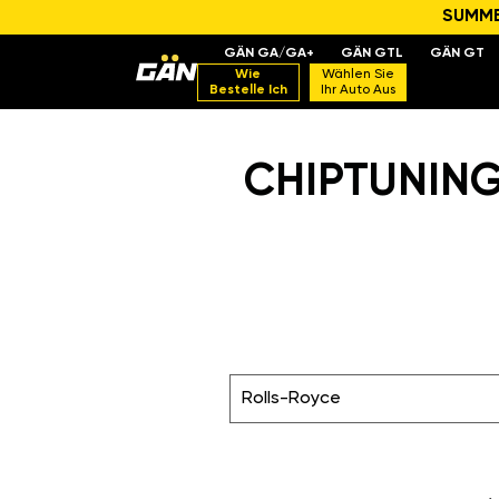
SUMMER
GÄN GA/GA+
GÄN GTL
GÄN GT
Wie
Wählen Sie
Bestelle Ich
Ihr Auto Aus
CHIPTUNING
Rolls-Royce