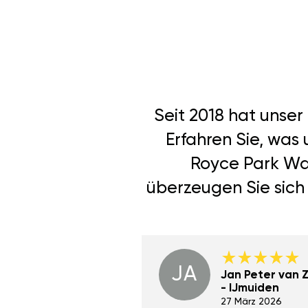
Seit 2018 hat unse
Erfahren Sie, was
Royce Park War
überzeugen Sie sich 
JA
Dino Wilmot New
Jan Peter van Zi
York
- IJmuiden
29 Dez 2023
27 März 2026