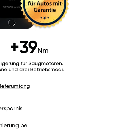
+39
Nm
igerung für Saugmotoren.
ne und drei Betriebsmodi.
Lieferumfang
ersparnis
ierung bei