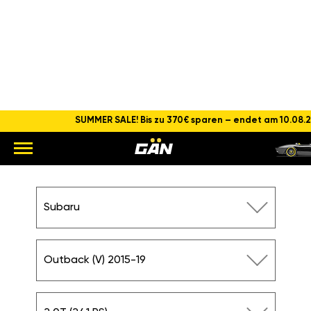
SUMMER SALE! Bis zu 370€ sparen – endet am 10.08.
CHIPTUNING SUBARU
OUTBACK 2.0T (241 PS)
Hauptseite
Subaru
Outback (V) 2015-
19
2.0T (241PS)
Subaru
Outback (V) 2015-19