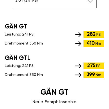
2.0T (241 PS)
GÄN GT
282
Leistung:
241 PS
PS
410
Drehmoment:
350 Nm
Nm
GÄN GTL
275
Leistung:
241 PS
PS
399
Drehmoment:
350 Nm
Nm
GÄN GT
Neue Fahrphilosophie