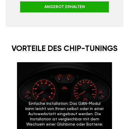
ANGEBOT ERHALTEN
VORTEILE DES CHIP-TUNINGS
Einfache Installation: Das GAN-Modul
kann leicht von Ihnen selbst oder in einer
Autowerkstatt eingebaut werden. Die
Installation ist vergleichbar mit dem
Wechseln einer Glühbirne oder Batterie.