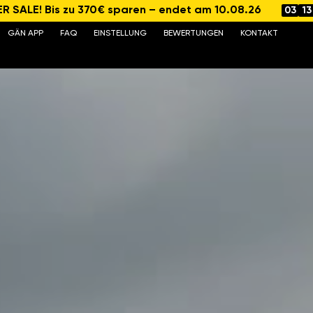
 SALE! Bis zu 370€ sparen – endet am 10.08.26
03
13
GÄN APP
FAQ
EINSTELLUNG
BEWERTUNGEN
KONTAKT