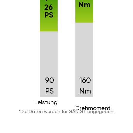
Nm
26
PS
90
160
PS
Nm
Leistung
Drehmoment
*Die Daten wurden für GÄN GT angegeben.