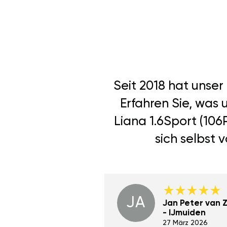
Seit 2018 hat unse
Erfahren Sie, was
Liana 1.6Sport (10
sich selbst 
JA
Dino Wilmot New
Jan Peter van Zi
York
- IJmuiden
29 Dez 2023
27 März 2026