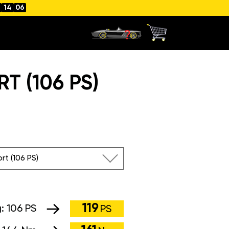
14
05
T (106 PS)
rt (106 PS)
119
g:
106 PS
PS