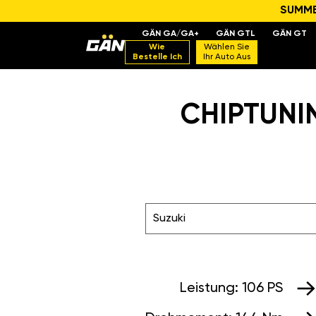
SUMMER
GÄN GA/GA+
GÄN GTL
GÄN GT
Wie
Wählen Sie
Bestelle Ich
Ihr Auto Aus
CHIPTUNIN
Suzuki
Leistung:
106 PS