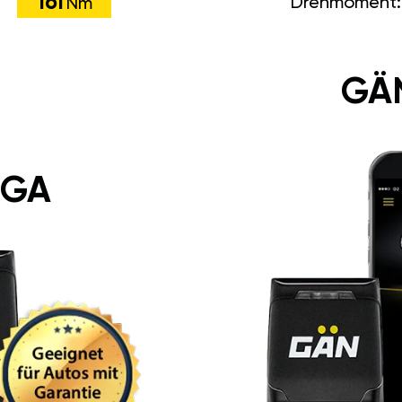
161
Drehmoment
Nm
GÄ
 GA