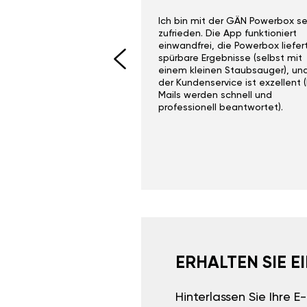
ith the Gan Ga +
Ich bin mit der GÄN Powerbox se
I would recommend this
zufrieden. Die App funktioniert
yone. Gan tuning is
einwandfrei, die Powerbox liefer
 unlike the crappy ones
spürbare Ergebnisse (selbst mit
 on Ebay.
einem kleinen Staubsauger), un
der Kundenservice ist exzellent (
Mails werden schnell und
professionell beantwortet).
ERHALTEN SIE 
Hinterlassen Sie Ihre 