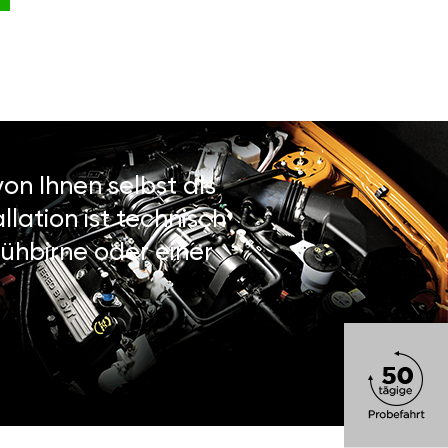
on Ihnen selbst als
lation ist technisch
ühbirne oder einer