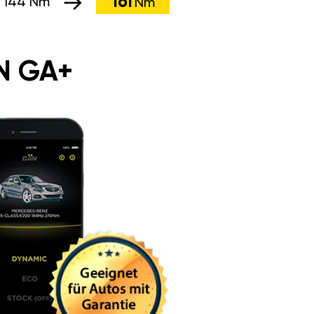
161
:
144 Nm
Nm
N GA+