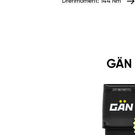
Drehmoment:
144 Nm
GÄN