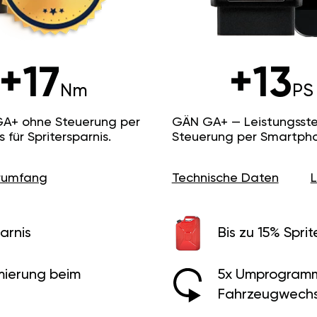
+17
+13
Nm
PS
GA+ ohne Steuerung per
GÄN GA+ — Leistungsste
ür Spritersparnis.
Steuerung per Smartpho
erumfang
Technische Daten
arnis
Bis zu 15% Sprit
ierung beim
5x Umprogramm
Fahrzeugwechs