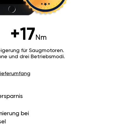
+17
Nm
igerung für Saugmotoren.
ne und drei Betriebsmodi.
Lieferumfang
ersparnis
ierung bei
el