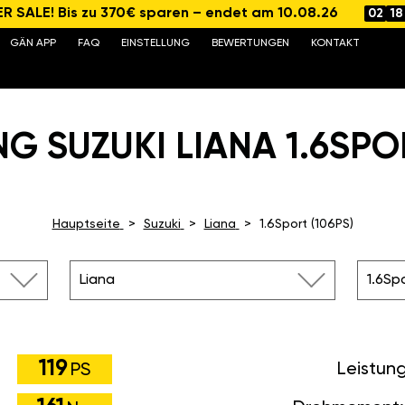
 SALE! Bis zu 370€ sparen – endet am 10.08.26
02
18
GÄN APP
FAQ
EINSTELLUNG
BEWERTUNGEN
KONTAKT
G SUZUKI LIANA 1.6SPOR
Hauptseite
Suzuki
Liana
1.6Sport (106PS)
Liana
1.6Spo
119
Leistun
PS