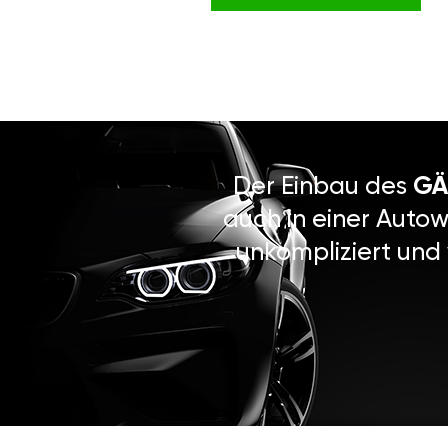
Der Einbau des
GÄ
auch in einer Autow
unkompliziert und