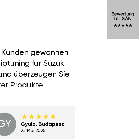
er Kunden gewonnen.
ptuning für Suzuki
 und überzeugen Sie
rer Produkte.
GY
GE
Gyula. Budapest
Gerha
Regen
25 Mai 2025
02 Juni 