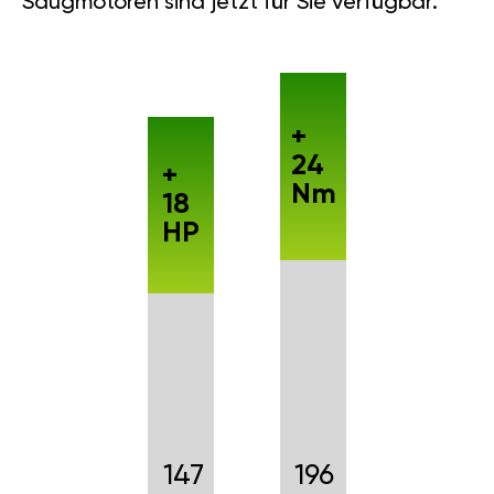
Saugmotoren sind jetzt für Sie verfügbar.
+
24
+
Nm
18
HP
147
196