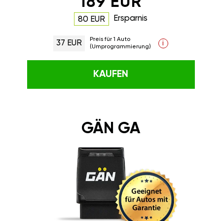
189 EUR
Ersparnis
80 EUR
Preis für 1 Auto
37 EUR
i
(Umprogrammierung)
KAUFEN
GÄN GA