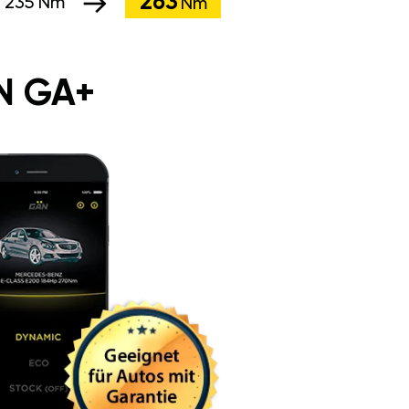
263
:
235 Nm
Nm
N GA+