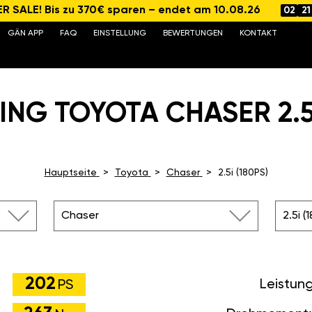
 SALE! Bis zu 370€ sparen – endet am 10.08.26
02
21
GÄN APP
FAQ
EINSTELLUNG
BEWERTUNGEN
KONTAKT
NG TOYOTA CHASER 2.5I
Hauptseite
Toyota
Chaser
2.5i (180PS)
Chaser
2.5i (
202
Leistun
PS