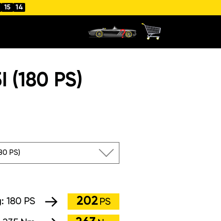
15
13
 (180 PS)
180 PS)
202
g:
180 PS
PS