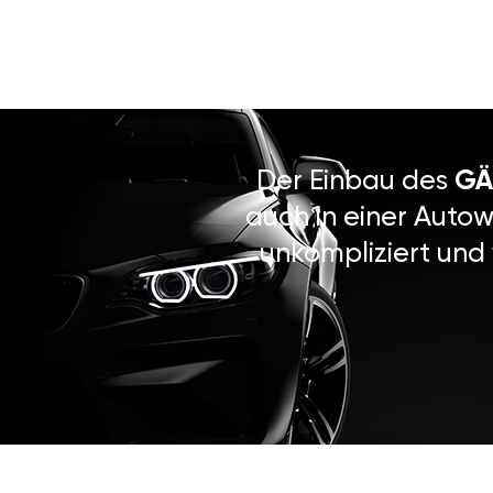
Der Einbau des
GÄ
auch in einer Autow
unkompliziert und