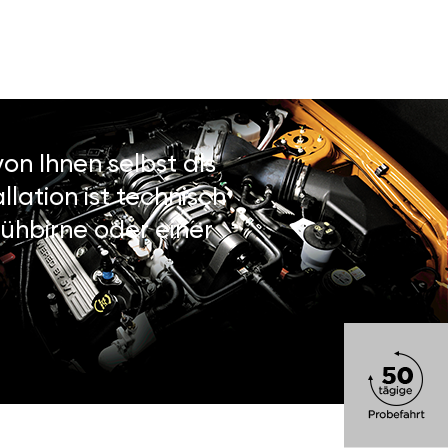
on Ihnen selbst als
lation ist technisch
ühbirne oder einer