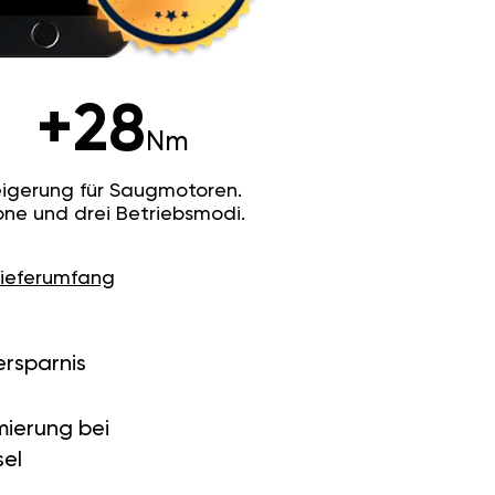
+28
Nm
igerung für Saugmotoren.
ne und drei Betriebsmodi.
Lieferumfang
ersparnis
ierung bei
el