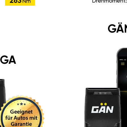
263
Drehmoment
Nm
GÄ
 GA