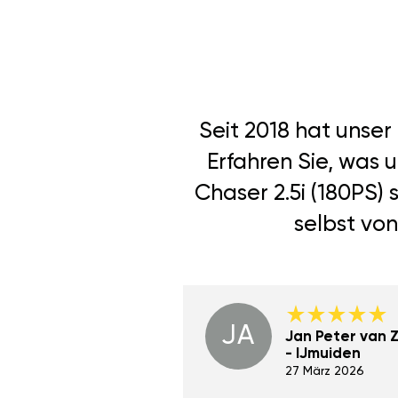
Seit 2018 hat unse
Erfahren Sie, was 
Chaser 2.5i (180PS)
selbst von
JA
Dino Wilmot New
Jan Peter van Zi
York
- IJmuiden
29 Dez 2023
27 März 2026