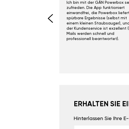
ith the Gan Ga +
Ich bin mit der GÄN Powerbox se
I would recommend this
zufrieden. Die App funktioniert
yone. Gan tuning is
einwandfrei, die Powerbox liefer
 unlike the crappy ones
spürbare Ergebnisse (selbst mit
 on Ebay.
einem kleinen Staubsauger), un
der Kundenservice ist exzellent (
Mails werden schnell und
professionell beantwortet).
ERHALTEN SIE 
Hinterlassen Sie Ihre 