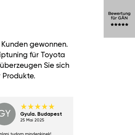
er Kunden gewonnen.
iptuning für Toyota
 überzeugen Sie sich
r Produkte.
GY
GE
Gyula. Budapest
Gerha
Regen
25 Mai 2025
02 Juni 
nlani tudom mindenkinek!