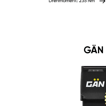
Drehmoment:
235 Nm
GÄN