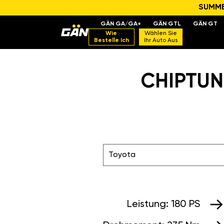
SUMMER
GÄN GA/GA+
GÄN GTL
GÄN GT
Wie
Wählen Sie
Bestelle Ich
Ihr Auto Aus
CHIPTUNI
Toyota
Leistung:
180 PS