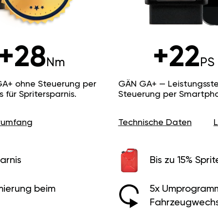
+28
+22
Nm
PS
GA+ ohne Steuerung per
GÄN GA+ — Leistungsste
ür Spritersparnis.
Steuerung per Smartpho
erumfang
Technische Daten
arnis
Bis zu 15% Sprit
ierung beim
5x Umprogramm
Fahrzeugwechs