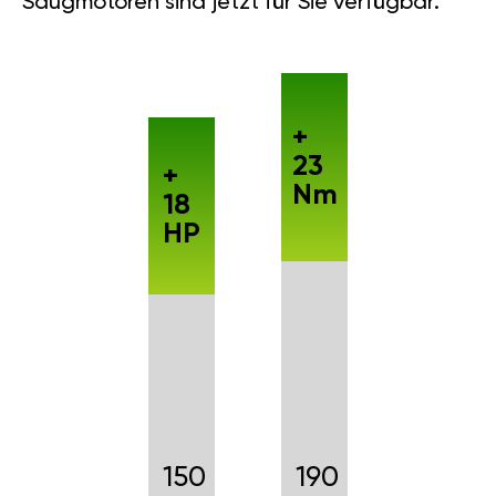
Saugmotoren sind jetzt für Sie verfügbar.
+
23
+
Nm
18
HP
150
190