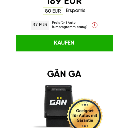
189 EUR
Ersparnis
80 EUR
Preis für 1 Auto
37 EUR
i
(Umprogrammierung)
KAUFEN
GÄN GA