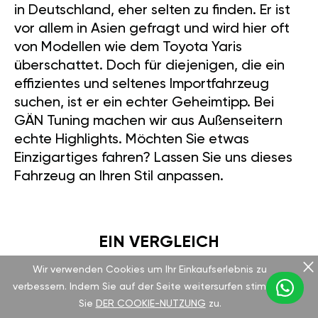
in Deutschland, eher selten zu finden. Er ist
vor allem in Asien gefragt und wird hier oft
von Modellen wie dem Toyota Yaris
überschattet. Doch für diejenigen, die ein
effizientes und seltenes Importfahrzeug
suchen, ist er ein echter Geheimtipp. Bei
GÄN Tuning machen wir aus Außenseitern
echte Highlights. Möchten Sie etwas
Einzigartiges fahren? Lassen Sie uns dieses
Fahrzeug an Ihren Stil anpassen.
EIN VERGLEICH
Wir verwenden Cookies um Ihr Einkaufserlebnis zu
verbessern. Indem Sie auf der Seite weitersurfen stimmen
Vergleichen wir den Passo mit dem VW Up!
Sie
DER COOKIE-NUTZUNG
zu.
1.0 MPI mit 60 PS. Der Up! hat etwas weniger