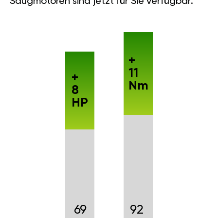
Saugmotoren sind jetzt für Sie verfügbar.
+
11
+
Nm
8
HP
69
92