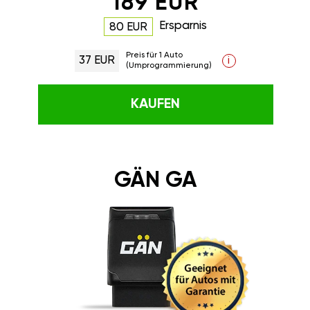
189 EUR
Ersparnis
80 EUR
Preis für 1 Auto
37 EUR
i
(Umprogrammierung)
KAUFEN
GÄN GA