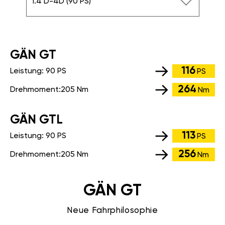
1.4 D-4D (90 PS)
GÄN GT
116
Leistung:
90 PS
PS
264
Drehmoment:
205 Nm
Nm
GÄN GTL
113
Leistung:
90 PS
PS
256
Drehmoment:
205 Nm
Nm
GÄN GT
Neue Fahrphilosophie