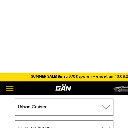
SUMMER SALE! Bis zu 370€ sparen – endet am 10.08.
CHIPTUNING TOYOTA URBAN
CRUISER 1.4 D-4D (90 PS)
Hauptseite
Toyota
Urban Cruiser
1.4 D-4D (90PS)
Toyota
Urban Cruiser