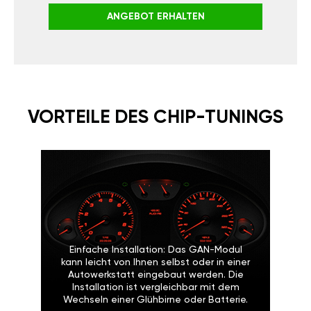
ANGEBOT ERHALTEN
VORTEILE DES CHIP-TUNINGS
Einfache Installation: Das GAN-Modul
kann leicht von Ihnen selbst oder in einer
Autowerkstatt eingebaut werden. Die
Installation ist vergleichbar mit dem
Wechseln einer Glühbirne oder Batterie.