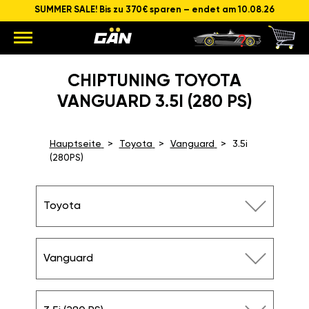
SUMMER SALE! Bis zu 370€ sparen – endet am 10.08.26
CHIPTUNING TOYOTA
VANGUARD 3.5I (280 PS)
Hauptseite
Toyota
Vanguard
3.5i
(280PS)
Toyota
Vanguard