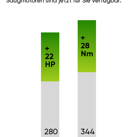
Saugmotoren sind jetzt für Sie verfügbar.
+
28
+
Nm
22
HP
280
344