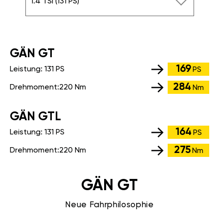
1.4 TSI (131 PS)
GÄN GT
169
Leistung:
131 PS
PS
284
Drehmoment:
220 Nm
Nm
GÄN GTL
164
Leistung:
131 PS
PS
275
Drehmoment:
220 Nm
Nm
GÄN GT
Neue Fahrphilosophie