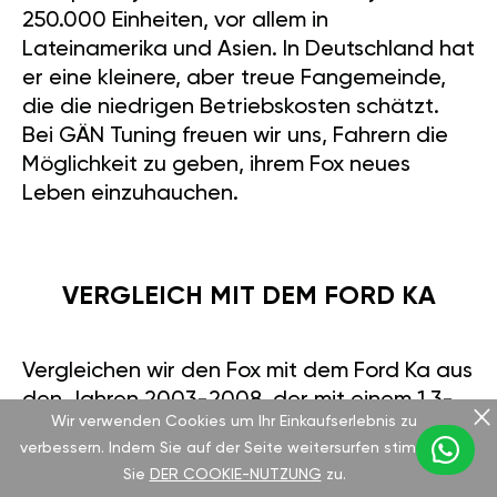
250.000 Einheiten, vor allem in
Lateinamerika und Asien. In Deutschland hat
er eine kleinere, aber treue Fangemeinde,
die die niedrigen Betriebskosten schätzt.
Bei GÄN Tuning freuen wir uns, Fahrern die
Möglichkeit zu geben, ihrem Fox neues
Leben einzuhauchen.
VERGLEICH MIT DEM FORD KA
Vergleichen wir den Fox mit dem Ford Ka aus
den Jahren 2003-2008, der mit einem 1,3-
Wir verwenden Cookies um Ihr Einkaufserlebnis zu
Liter-Motor 70 PS und 106 Nm Drehmoment
verbessern. Indem Sie auf der Seite weitersurfen stimmen
bietet. Beide sind starke Vertreter der
Sie
DER COOKIE-NUTZUNG
zu.
Subcompact-Klasse, doch der Fox hat in