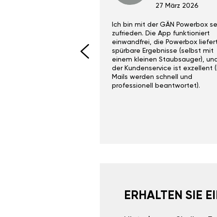
29 Dez 2023
27 März 2026
ith the Gan Ga +
Ich bin mit der GÄN Powerbox se
I would recommend this
zufrieden. Die App funktioniert
yone. Gan tuning is
einwandfrei, die Powerbox liefer
 unlike the crappy ones
spürbare Ergebnisse (selbst mit
 on Ebay.
einem kleinen Staubsauger), un
der Kundenservice ist exzellent (
Mails werden schnell und
professionell beantwortet).
ERHALTEN SIE 