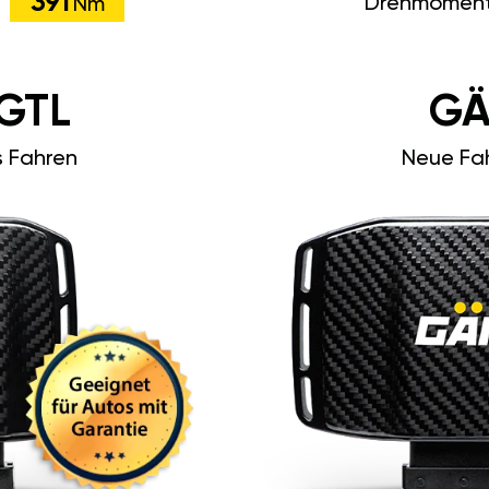
391
Drehmoment
Nm
GTL
GÄ
s Fahren
Neue Fah