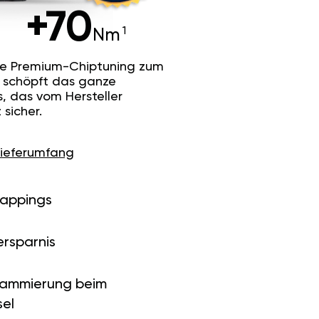
+70
Nm
he Premium-Chiptuning zum
Es schöpft das ganze
s, das vom Hersteller
sicher.
Lieferumfang
Mappings
ersparnis
rammierung beim
el