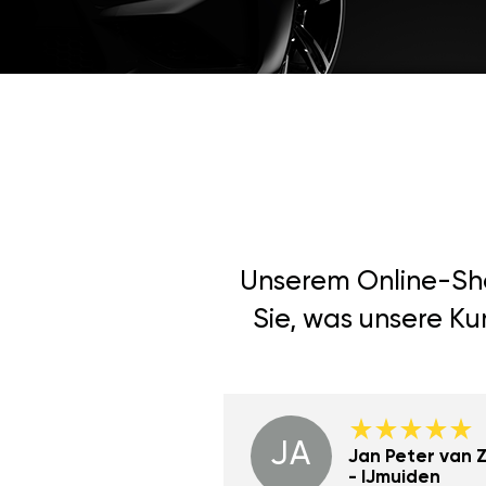
Unserem Online-Shop
Sie, was unsere Ku
JA
Dino Wilmot New
Jan Peter van Zi
York
- IJmuiden