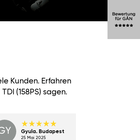
ele Kunden. Erfahren
 TDI (158PS) sagen.
GY
GE
Gyula. Budapest
Gerha
Regen
25 Mai 2025