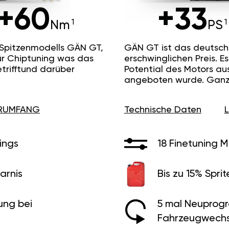
+60
+33
Nm
PS
 Spitzenmodells GÄN GT,
GÄN GT ist das deutsc
ür Chiptuning was das
erschwinglichen Preis. 
etrifftund darüber
Potential des Motors au
angeboten wurde. Ganz 
ERUMFANG
Technische Daten
ings
18 Finetuning 
arnis
Bis zu 15% Sprit
ung bei
5 mal Neuprog
Fahrzeugwechs