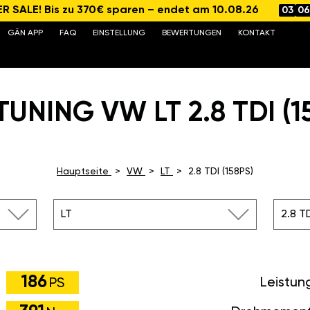
 SALE! Bis zu 370€ sparen – endet am 10.08.26
03
06
GÄN APP
FAQ
EINSTELLUNG
BEWERTUNGEN
KONTAKT
UNING VW LT 2.8 TDI (1
Hauptseite
VW
LT
2.8 TDI (158PS)
LT
2.8 TD
186
Leistun
PS