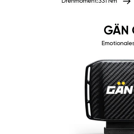
Drehmoment:
331 Nm
GÄN 
Emotionale