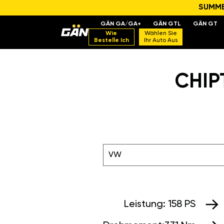
SUMMER
GÄN GA/GA+
GÄN GTL
GÄN GT
Wie
Wählen Sie
Bestelle Ich
Ihr Auto Aus
CHIPT
VW
Leistung:
158 PS