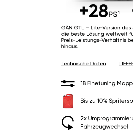
+28
PS
GÄN GTL — Lite-Version des
die beste Lösung weltweit f
Preis-Leistungs-Verhältnis b
hinaus.
Technische Daten
LIEF
18 Finetuning Mapp
Bis zu 10% Spritersp
2x Umprogrammier
Fahrzeugwechsel