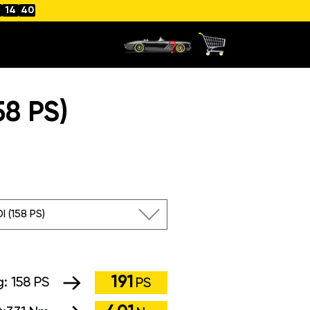
14
39
58 PS)
I (158 PS)
191
g:
158 PS
PS