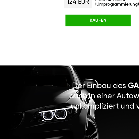
124 EUR
(Umprogrammierung)
KAUFEN
Der Einbau des
GA
auch in einer Autow
unkompliziert und 