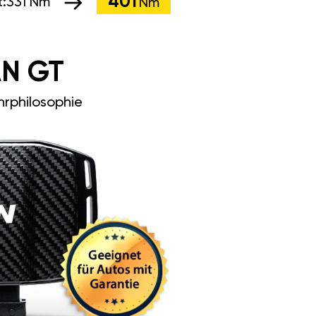
401
:
331 Nm
Nm
N GT
rphilosophie