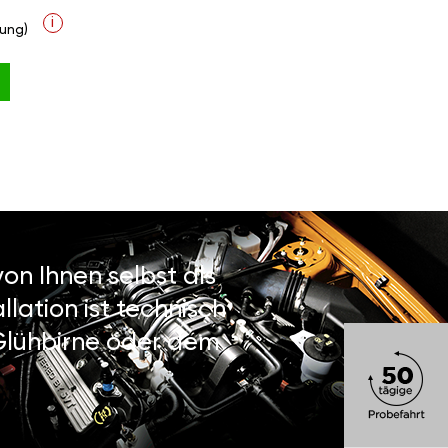
i
ung)
on Ihnen selbst als
lation ist technisch
 Glühbirne oder dem