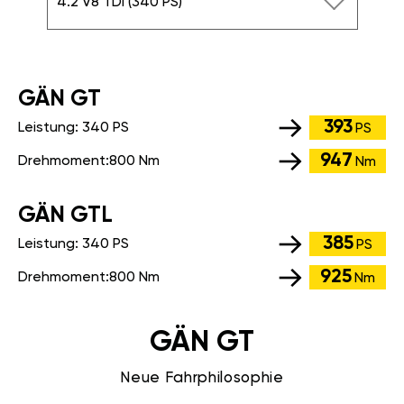
4.2 V8 TDI (340 PS)
GÄN GT
393
Leistung:
340 PS
PS
947
Drehmoment:
800 Nm
Nm
GÄN GTL
385
Leistung:
340 PS
PS
925
Drehmoment:
800 Nm
Nm
GÄN GT
Neue Fahrphilosophie