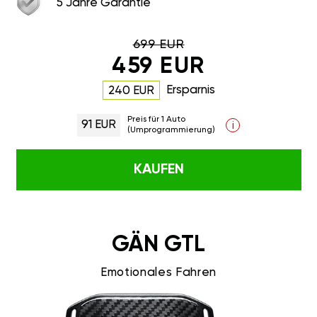
5 Jahre Garantie
699 EUR
459 EUR
Ersparnis
240 EUR
Preis für 1 Auto
91 EUR
i
(Umprogrammierung)
KAUFEN
GÄN GTL
Emotionales Fahren