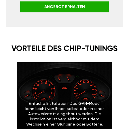
ANGEBOT ERHALTEN
VORTEILE DES CHIP-TUNINGS
Einfache Installation: Das GAN-Modul
kann leicht von Ihnen selbst oder in einer
Autowerkstatt eingebaut werden. Die
Installation ist vergleichbar mit dem
Wechseln einer Glühbirne oder Batterie.