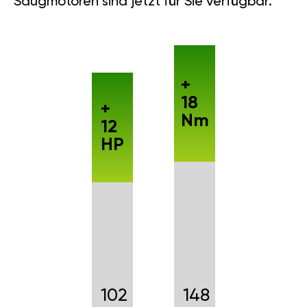
Saugmotoren sind jetzt für Sie verfügbar.
+
18
+
Nm
12
HP
102
148