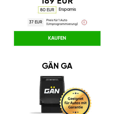
189 EUR
Ersparnis
80 EUR
Preis für 1 Auto
37 EUR
i
(Umprogrammierung)
KAUFEN
GÄN GA