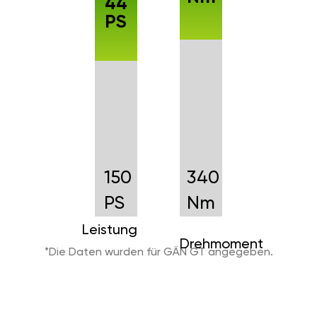
44
PS
150
340
PS
Nm
Leistung
Drehmoment
*Die Daten wurden für GÄN GT angegeben.