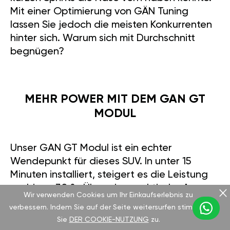
Mit einer Optimierung von GÄN Tuning
lassen Sie jedoch die meisten Konkurrenten
hinter sich. Warum sich mit Durchschnitt
begnügen?
MEHR POWER MIT DEM GAN GT
MODUL
Unser GAN GT Modul ist ein echter
Wendepunkt für dieses SUV. In unter 15
Minuten installiert, steigert es die Leistung
um bis zu 30 %. Über eine praktische App
Wir verwenden Cookies um Ihr Einkaufserlebnis zu
können Sie zwischen Modi wie Sport für mehr
verbessern. Indem Sie auf der Seite weitersurfen stimmen
Fahrspaß oder Eco für Sparsamkeit wählen.
Sie
DER COOKIE-NUTZUNG
zu.
Der Unterschied ist spürbar – das Fahrzeug