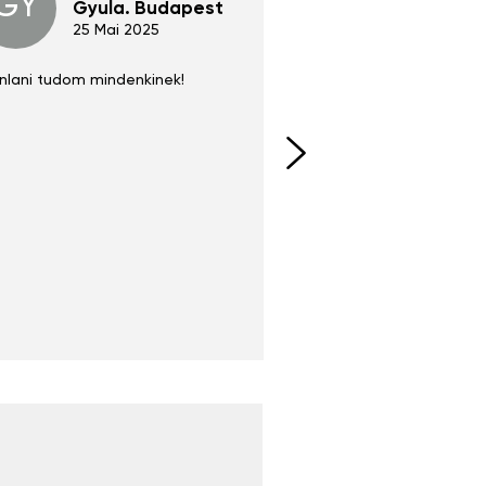
GY
GE
Gyula. Budapest
Gerha
Regen
25 Mai 2025
02 Juni 
nlani tudom mindenkinek!
Absolut zu empfehlen
fühlt sich agiler und sp