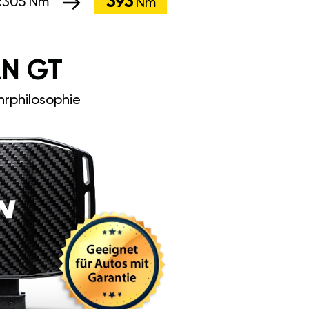
393
:
305 Nm
Nm
N GT
rphilosophie