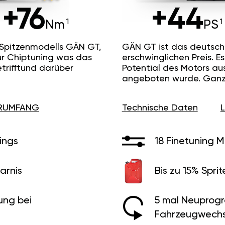
+76
+44
Nm
PS
 Spitzenmodells GÄN GT,
GÄN GT ist das deutsc
ür Chiptuning was das
erschwinglichen Preis. 
etrifftund darüber
Potential des Motors au
angeboten wurde. Ganz 
ERUMFANG
Technische Daten
ings
18 Finetuning 
arnis
Bis zu 15% Sprit
ung bei
5 mal Neuprog
Fahrzeugwechs