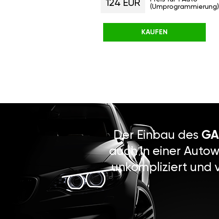
124 EUR
(Umprogrammierung)
KAUFEN
Der Einbau des
GA
auch in einer Autow
unkompliziert und 