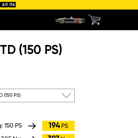
4
40
04
D (150 PS)
D (150 PS)
194
g:
150 PS
PS