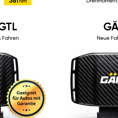
381
Drehmoment
Nm
GTL
GÄ
s Fahren
Neue Fah