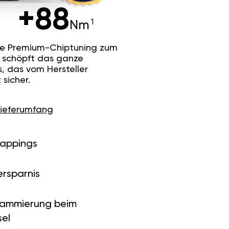
+88
Nm
he Premium-Chiptuning zum
Es schöpft das ganze
s, das vom Hersteller
sicher.
Lieferumfang
Mappings
ersparnis
rammierung beim
el