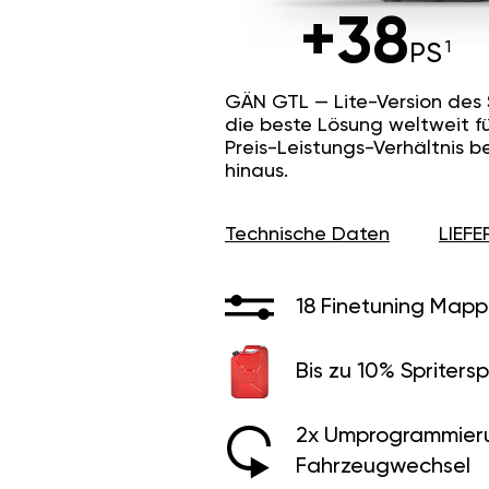
+38
PS
GÄN GTL — Lite-Version des
die beste Lösung weltweit f
Preis-Leistungs-Verhältnis b
hinaus.
Technische Daten
LIEF
18 Finetuning Mapp
Bis zu 10% Spritersp
2x Umprogrammier
Fahrzeugwechsel