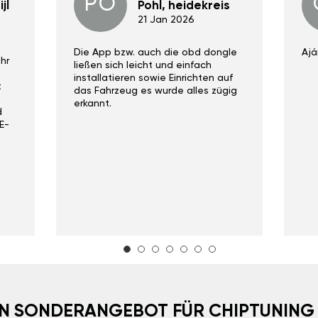
PO
jl
Pohl, heidekreis
21 Jan 2026
Die App bzw. auch die obd dongle
Ajá
hr
ließen sich leicht und einfach
installatieren sowie Einrichten auf
t
das Fahrzeug es wurde alles zügig
erkannt.
d
E-
EIN SONDERANGEBOT FÜR CHIPTUNING