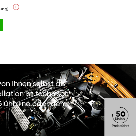
i
ung)
on Ihnen selbst als
lation ist technisch
 Glühbirne oder dem