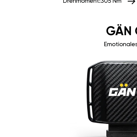
Drehmoment:
305 Nm
GÄN 
Emotionale