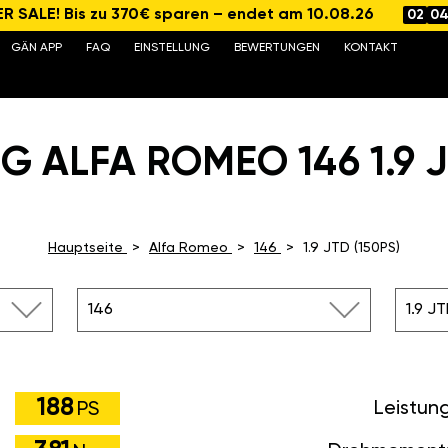
 SALE! Bis zu 370€ sparen – endet am 10.08.26
02
0
GÄN APP
FAQ
EINSTELLUNG
BEWERTUNGEN
KONTAKT
G ALFA ROMEO 146 1.9 JT
Hauptseite
Alfa Romeo
146
1.9 JTD (150PS)
146
1.9 JT
188
Leistun
PS