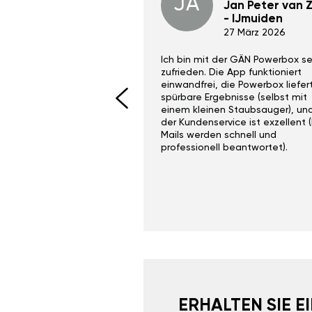
JA
Dino Wilmot New
Jan Peter van Zi
York
- IJmuiden
29 Dez 2023
27 März 2026
ith the Gan Ga +
Ich bin mit der GÄN Powerbox se
I would recommend this
zufrieden. Die App funktioniert
yone. Gan tuning is
einwandfrei, die Powerbox liefer
 unlike the crappy ones
spürbare Ergebnisse (selbst mit
 on Ebay.
einem kleinen Staubsauger), un
der Kundenservice ist exzellent (
Mails werden schnell und
professionell beantwortet).
ERHALTEN SIE 