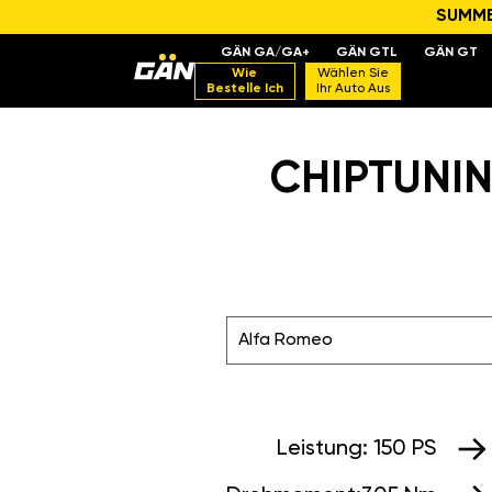
SUMMER
GÄN GA/GA+
GÄN GTL
GÄN GT
Wie
Wählen Sie
Bestelle Ich
Ihr Auto Aus
CHIPTUNIN
Alfa Romeo
Leistung:
150 PS