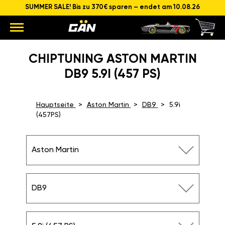
SUMMER SALE! Bis zu 370€ sparen – endet am 10.08.26
CHIPTUNING ASTON MARTIN
DB9 5.9I (457 PS)
Hauptseite
Aston Martin
DB9
5.9i
(457PS)
Aston Martin
DB9