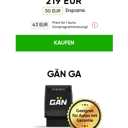
219 EUR
Ersparnis
50 EUR
Preis für 1 Auto
43 EUR
i
(Umprogrammierung)
KAUFEN
GÄN GA