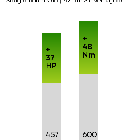
Saugmotoren sind jetzt für Sie verfügbar.
+
48
+
Nm
37
HP
457
600