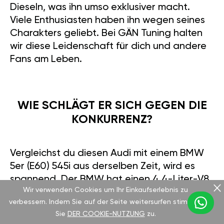
Dieseln, was ihn umso exklusiver macht.
Viele Enthusiasten haben ihn wegen seines
Charakters geliebt. Bei GÄN Tuning halten
wir diese Leidenschaft für dich und andere
Fans am Leben.
WIE SCHLÄGT ER SICH GEGEN DIE
KONKURRENZ?
Vergleichst du diesen Audi mit einem BMW
5er (E60) 545i aus derselben Zeit, wird es
spannend. Der BMW hat einen 4,4-Liter-V8
Wir verwenden Cookies um Ihr Einkaufserlebnis zu
mit 333 PS, also fast gleichauf. Beide
verbessern. Indem Sie auf der Seite weitersurfen stimmen
erreichen 100 km/h in etwa 6,1 Sekunden.
Sie
DER COOKIE-NUTZUNG
zu.
Doch der quattro-Antrieb des Audi greift