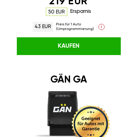
219 EUR
Ersparnis
50 EUR
Preis für 1 Auto
43 EUR
i
(Umprogrammierung)
KAUFEN
GÄN GA