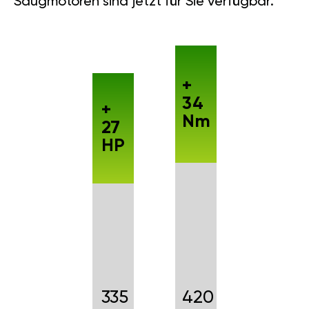
Saugmotoren sind jetzt für Sie verfügbar.
+
34
+
Nm
27
HP
335
420