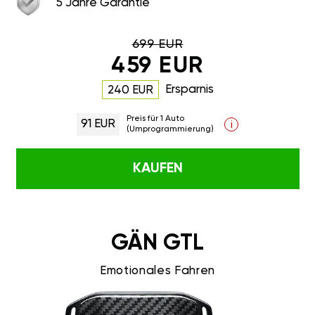
5 Jahre Garantie
699 EUR
459 EUR
Ersparnis
240 EUR
Preis für 1 Auto
91 EUR
i
(Umprogrammierung)
KAUFEN
GÄN GTL
Emotionales Fahren