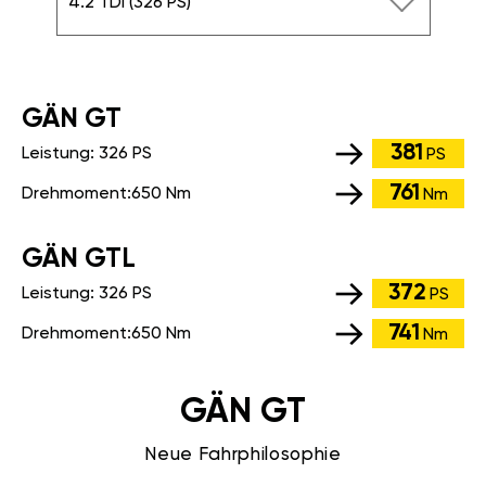
4.2 TDI (326 PS)
GÄN GT
381
Leistung:
326 PS
PS
761
Drehmoment:
650 Nm
Nm
GÄN GTL
372
Leistung:
326 PS
PS
741
Drehmoment:
650 Nm
Nm
GÄN GT
Neue Fahrphilosophie