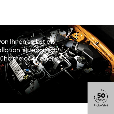
on Ihnen selbst als
lation ist technisch
ühbirne oder einer