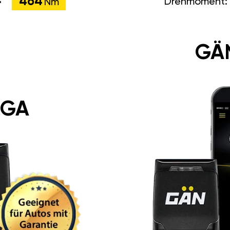
464
Drehmoment:
Nm
GÄ
 GA