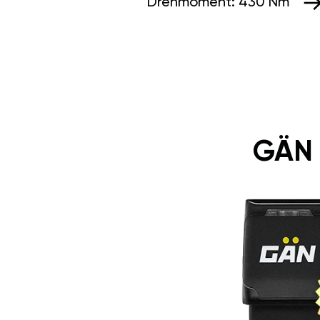
Drehmoment:
430 Nm
GÄN