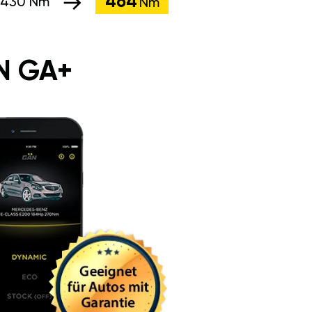
464
430 Nm
Nm
N GA+