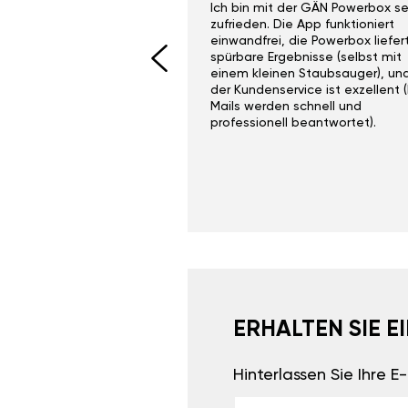
ith the Gan Ga +
Ich bin mit der GÄN Powerbox se
I would recommend this
zufrieden. Die App funktioniert
yone. Gan tuning is
einwandfrei, die Powerbox liefer
 unlike the crappy ones
spürbare Ergebnisse (selbst mit
 on Ebay.
einem kleinen Staubsauger), un
der Kundenservice ist exzellent (
Mails werden schnell und
professionell beantwortet).
ERHALTEN SIE 
Hinterlassen Sie Ihre 