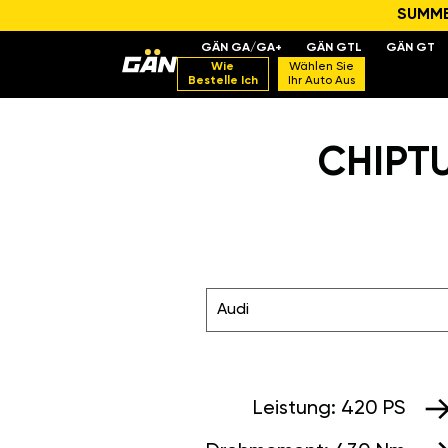
SUMMER
GÄN GA/GA+
GÄN GTL
GÄN GT
Wie
Wählen Sie
Bestelle Ich
Ihr Auto Aus
CHIPTU
Audi
Leistung:
420 PS