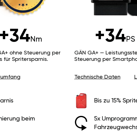
+34
+34
Nm
PS
GA+ ohne Steuerung per
GÄN GA+ — Leistungsste
ür Spritersparnis.
Steuerung per Smartpho
erumfang
Technische Daten
arnis
Bis zu 15% Sprit
ierung beim
5x Umprogramm
Fahrzeugwechs