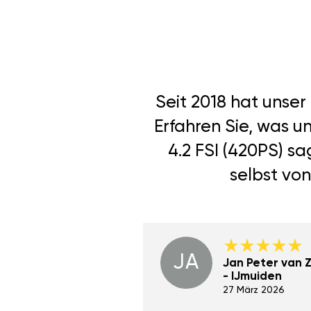
Seit 2018 hat unse
Erfahren Sie, was u
4.2 FSI (420PS) s
selbst von
JA
Dino Wilmot New
Jan Peter van Zi
York
- IJmuiden
29 Dez 2023
27 März 2026