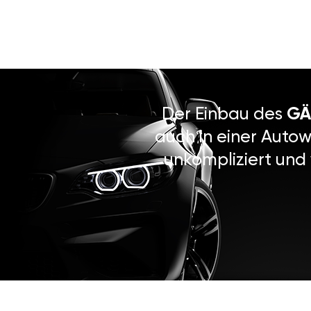
Der Einbau des
GÄ
auch in einer Autow
unkompliziert und