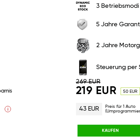
3 Betriebsmodi
5 Jahre Garant
2 Jahre Motorg
Steuerung per
269 EUR
219 EUR
parnis
50 EUR
Preis für 1 Auto
43 EUR
i
(Umprogrammier
KAUFEN