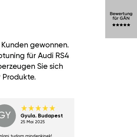
er Kunden gewonnen.
ptuning für Audi RS4
berzeugen Sie sich
r Produkte.
GY
GE
Gyula. Budapest
Gerha
Regen
25 Mai 2025
02 Juni 
nlani tudom mindenkinek!