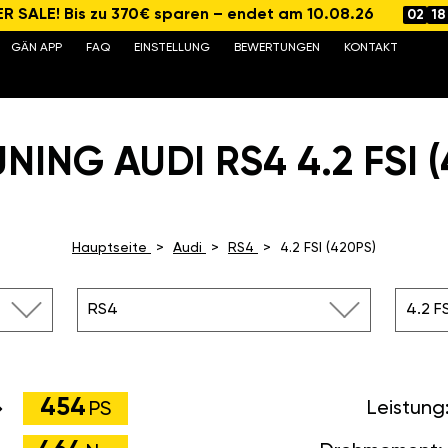
 SALE! Bis zu 370€ sparen – endet am 10.08.26
02
18
GÄN APP
FAQ
EINSTELLUNG
BEWERTUNGEN
KONTAKT
NING AUDI RS4 4.2 FSI (
Hauptseite
Audi
RS4
4.2 FSI (420PS)
RS4
4.2 F
454
Leistung
PS