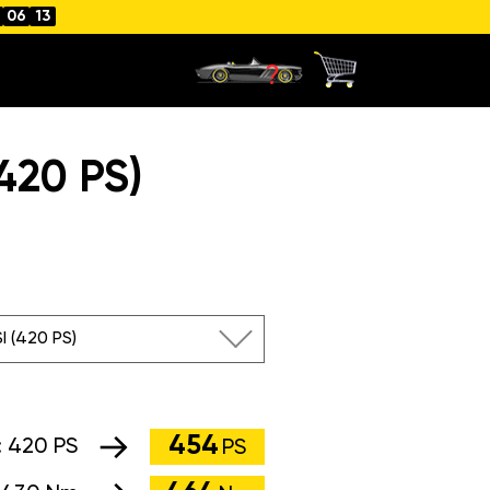
06
12
420 PS)
SI (420 PS)
454
:
420 PS
PS