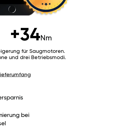
+34
Nm
igerung für Saugmotoren.
ne und drei Betriebsmodi.
Lieferumfang
ersparnis
ierung bei
el