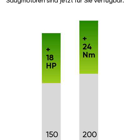
Saugmotoren sind jetzt für Sie verfügbar.
+
24
+
Nm
18
HP
150
200