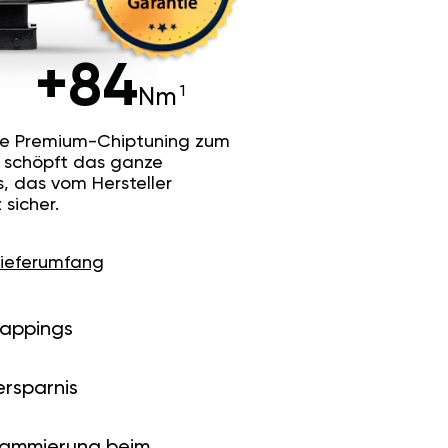
+84
Nm
he Premium-Chiptuning zum
Es schöpft das ganze
s, das vom Hersteller
sicher.
Lieferumfang
Mappings
ersparnis
rammierung beim