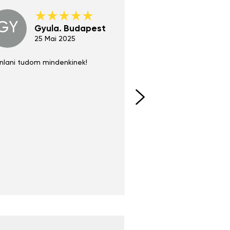
GY
GE
Gyula. Budapest
Gerha
Regen
25 Mai 2025
02 Juni 
nlani tudom mindenkinek!
Absolut zu empfehlen
fühlt sich agiler und sp