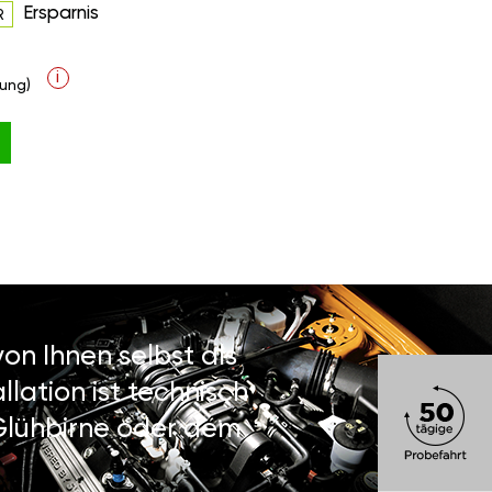
Ersparnis
R
i
ung)
on Ihnen selbst als
lation ist technisch
 Glühbirne oder dem