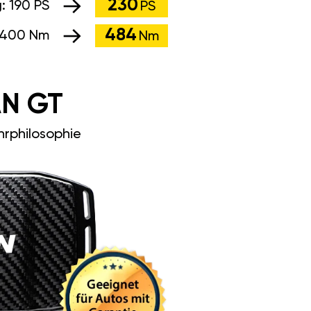
230
g:
190 PS
PS
484
400 Nm
Nm
N GT
rphilosophie