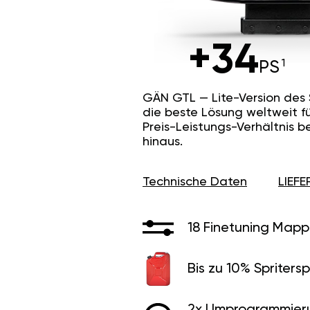
+34
PS
GÄN GTL — Lite-Version des
die beste Lösung weltweit f
Preis-Leistungs-Verhältnis b
hinaus.
Technische Daten
LIEF
18 Finetuning Mapp
Bis zu 10% Spritersp
2x Umprogrammier