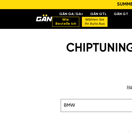
SUMMER
GÄN GA/GA+
GÄN GTL
GÄN GT
Wie
Wählen Sie
Bestelle Ich
Ihr Auto Aus
CHIPTUNING
Ha
BMW