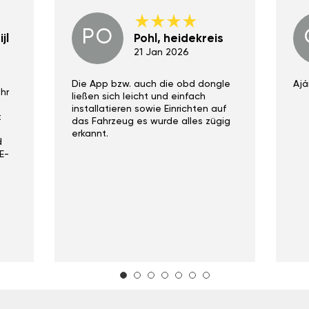
PO
jl
Pohl, heidekreis
21 Jan 2026
Die App bzw. auch die obd dongle
Ajá
hr
ließen sich leicht und einfach
installatieren sowie Einrichten auf
t
das Fahrzeug es wurde alles zügig
erkannt.
d
E-