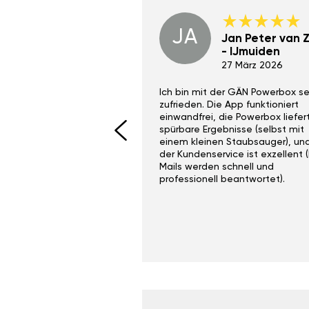
JA
Dino Wilmot New
Jan Peter van Zi
York
- IJmuiden
29 Dez 2023
27 März 2026
ith the Gan Ga +
Ich bin mit der GÄN Powerbox se
I would recommend this
zufrieden. Die App funktioniert
yone. Gan tuning is
einwandfrei, die Powerbox liefer
 unlike the crappy ones
spürbare Ergebnisse (selbst mit
 on Ebay.
einem kleinen Staubsauger), un
der Kundenservice ist exzellent (
Mails werden schnell und
professionell beantwortet).