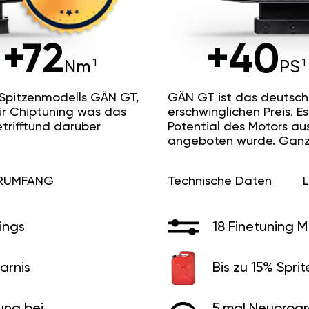
+72
+40
Nm
PS
 Spitzenmodells GÄN GT,
GÄN GT ist das deutsc
ür Chiptuning was das
erschwinglichen Preis. 
etrifftund darüber
Potential des Motors au
angeboten wurde. Ganz 
ERUMFANG
Technische Daten
ings
18 Finetuning 
arnis
Bis zu 15% Sprit
ung bei
5 mal Neuprog