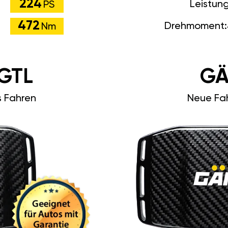
224
Leistun
PS
472
Drehmoment:
Nm
GTL
GÄ
s Fahren
Neue Fah