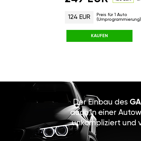
Preis für 1 Auto
124 EUR
(Umprogrammierung)
KAUFEN
Der Einbau des
GA
auch in einer Autow
unkompliziert und 