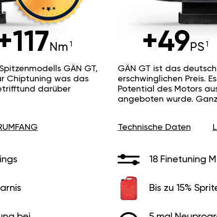
+117
+49
Nm
PS
 Spitzenmodells GÄN GT,
GÄN GT ist das deutsc
ür Chiptuning was das
erschwinglichen Preis. 
etrifftund darüber
Potential des Motors au
angeboten wurde. Ganz 
ERUMFANG
Technische Daten
ings
18 Finetuning 
arnis
Bis zu 15% Sprit
ung bei
5 mal Neuprog