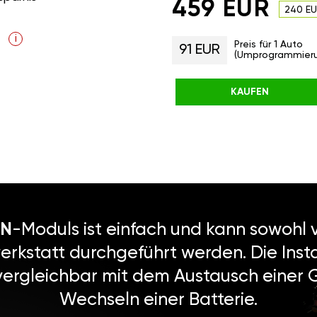
459 EUR
240 E
i
Preis für 1 Auto
91 EUR
(Umprogrammier
KAUFEN
N
-Moduls ist einfach und kann sowohl v
erkstatt durchgeführt werden. Die Instal
vergleichbar mit dem Austausch einer
Wechseln einer Batterie.