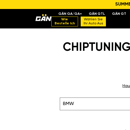
SUMMER
GÄN GA/GA+
GÄN GTL
GÄN GT
Wie
Wählen Sie
Bestelle Ich
Ihr Auto Aus
CHIPTUNING
Hau
BMW