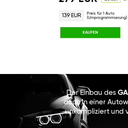
Preis für 1 Auto
139 EUR
(Umprogrammierung)
KAUFEN
Der Einbau des
GA
auch in einer Autow
unkompliziert und 