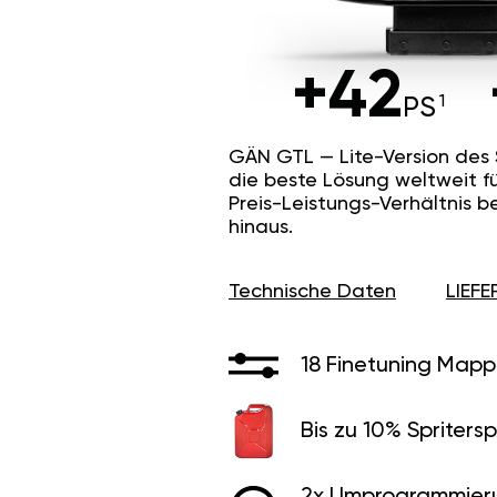
+42
PS
GÄN GTL — Lite-Version des
die beste Lösung weltweit f
Preis-Leistungs-Verhältnis b
hinaus.
Technische Daten
LIEF
18 Finetuning Mapp
Bis zu 10% Spritersp
2x Umprogrammier