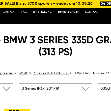
 SALE! Bis zu 370€ sparen – endet am 10.08.26
04
08
GÄN APP
FAQ
EINSTELLUNG
BEWERTUNGEN
KONTAKT
 BMW 3 SERIES 335D G
(313 PS)
ptseite
BMW
3 Series (F3x) 2011-19
335d Gran Turismo (31
3 Series (F3x) 2011-19
335d 