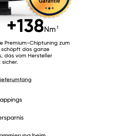
+138
Nm
he Premium-Chiptuning zum
Es schöpft das ganze
s, das vom Hersteller
sicher.
Lieferumfang
Mappings
ersparnis
rammierung beim