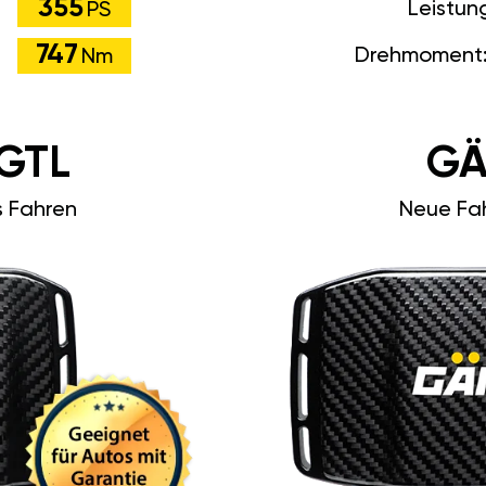
355
Leistun
PS
747
Drehmoment
Nm
GTL
GÄ
s Fahren
Neue Fah