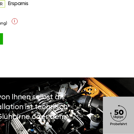
Ersparnis
UR
i
ung)
on Ihnen selbst als
lation ist technisch
 Glühbirne oder dem