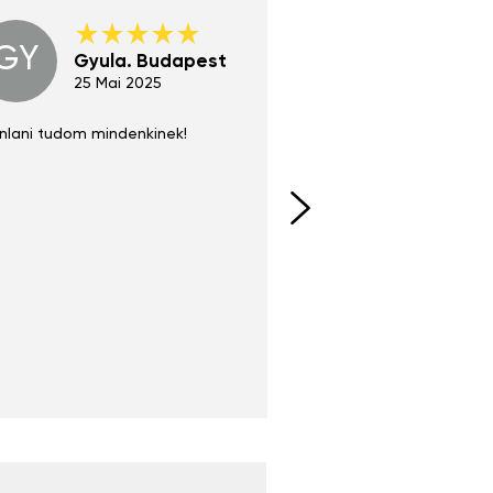
GY
GE
Gyula. Budapest
Gerha
Regen
25 Mai 2025
02 Juni 
nlani tudom mindenkinek!
Absolut zu empfehlen
fühlt sich agiler und sp