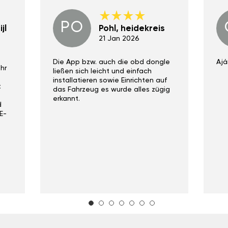
PO
jl
Pohl, heidekreis
21 Jan 2026
Die App bzw. auch die obd dongle
Ajá
hr
ließen sich leicht und einfach
installatieren sowie Einrichten auf
t
das Fahrzeug es wurde alles zügig
erkannt.
d
E-