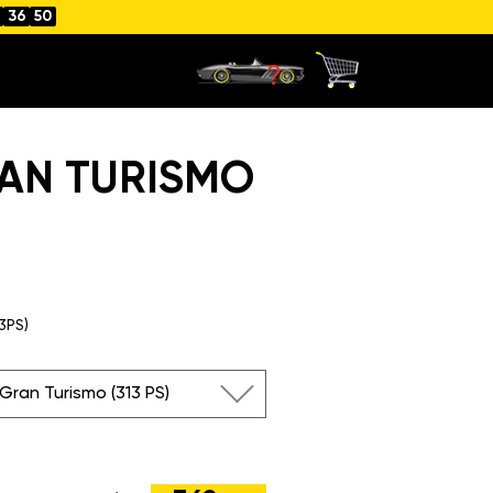
36
49
RAN TURISMO
3PS)
Gran Turismo (313 PS)