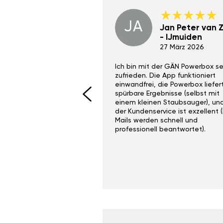
JA
Dino Wilmot New
Jan Peter van Zi
York
- IJmuiden
29 Dez 2023
27 März 2026
ith the Gan Ga +
Ich bin mit der GÄN Powerbox se
I would recommend this
zufrieden. Die App funktioniert
yone. Gan tuning is
einwandfrei, die Powerbox liefer
 unlike the crappy ones
spürbare Ergebnisse (selbst mit
 on Ebay.
einem kleinen Staubsauger), un
der Kundenservice ist exzellent (
Mails werden schnell und
professionell beantwortet).