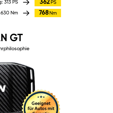
362
g:
313 PS
PS
768
:
630 Nm
Nm
N GT
rphilosophie