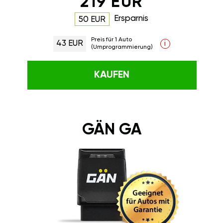
219 EUR
Ersparnis
50 EUR
Preis für 1 Auto
43 EUR
i
(Umprogrammierung)
KAUFEN
GÄN GA