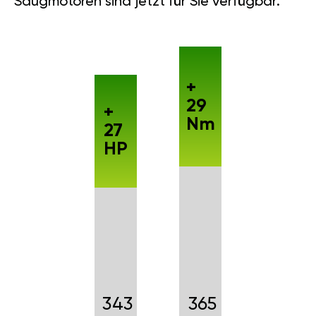
Saugmotoren sind jetzt für Sie verfügbar.
+
29
+
Nm
27
HP
343
365