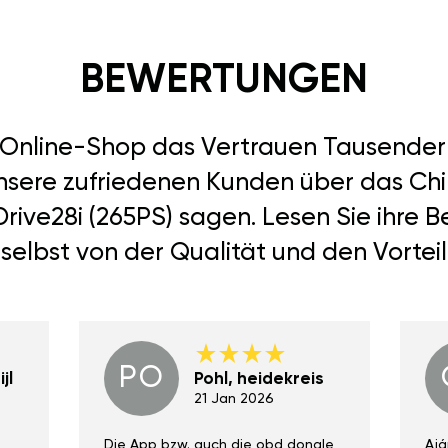
BEWERTUNGEN
r Online-Shop das Vertrauen Tausend
unsere zufriedenen Kunden über das Ch
Drive28i (265PS) sagen. Lesen Sie ihre
selbst von der Qualität und den Vortei
PO
jl
Pohl, heidekreis
21 Jan 2026
Die App bzw. auch die obd dongle
Ajá