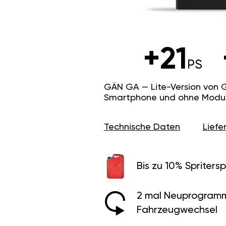
+21
PS
GÄN GA — Lite-Version von 
Smartphone und ohne Modus f
Technische Daten
Lief
Bis zu 10% Spritersp
2 mal Neuprogramm
Fahrzeugwechsel