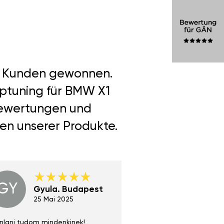
er Kunden gewonnen.
iptuning für BMW X1
 Bewertungen und
len unserer Produkte.
GY
GE
Gyula. Budapest
Gerha
Regen
25 Mai 2025
02 Juni 
nlani tudom mindenkinek!