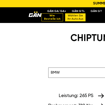
SUMMER
GÄN GA/GA+
GÄN GTL
GÄN GT
Wie
Wählen Sie
Bestelle Ich
Ihr Auto Aus
CHIPTUN
BMW
Leistung:
265 PS