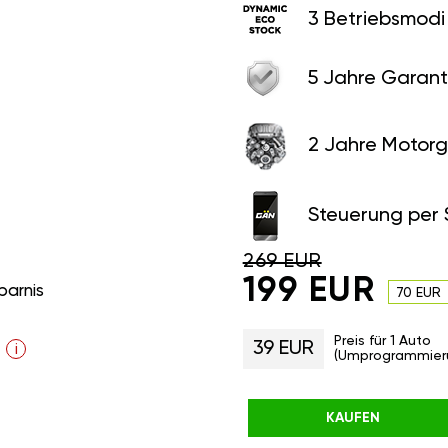
3 Betriebsmodi
5 Jahre Garant
2 Jahre Motorg
Steuerung per
269 EUR
199 EUR
parnis
70 EUR
Preis für 1 Auto
39 EUR
i
(Umprogrammier
KAUFEN