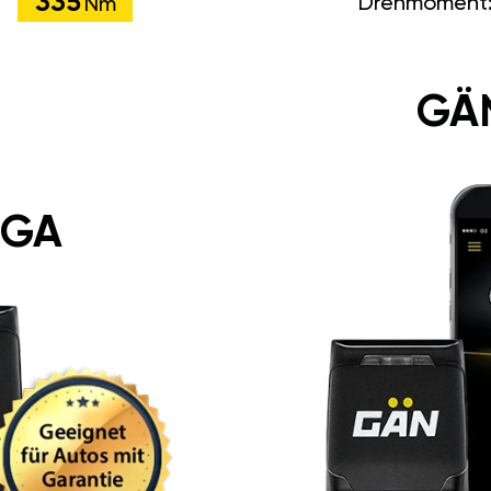
335
Drehmoment
Nm
GÄ
 GA