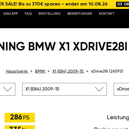
 SALE! Bis zu 370€ sparen – endet am 10.08.26
03
08
GÄN APP
FAQ
EINSTELLUNG
BEWERTUNGEN
KONTAKT
ING BMW X1 XDRIVE28I 
Hauptseite
BMW
X1 (E84) 2009-15
xDrive28i (265PS)
X1 (E84) 2009-15
xDriv
286
Leistun
PS