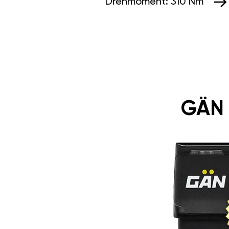
Drehmoment:
310 Nm
GÄN