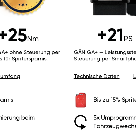
+25
+21
Nm
PS
GA+ ohne Steuerung per
GÄN GA+ — Leistungsste
ür Spritersparnis.
Steuerung per Smartpho
erumfang
Technische Daten
arnis
Bis zu 15% Sprit
ierung beim
5x Umprogramm
Fahrzeugwechs