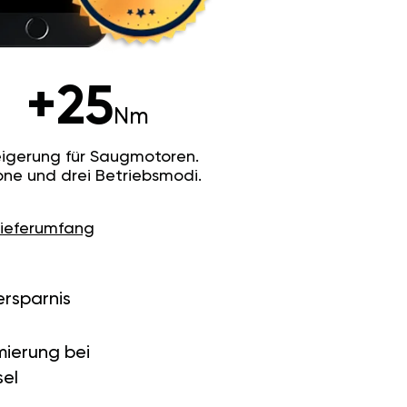
+25
Nm
igerung für Saugmotoren.
ne und drei Betriebsmodi.
Lieferumfang
ersparnis
ierung bei
el