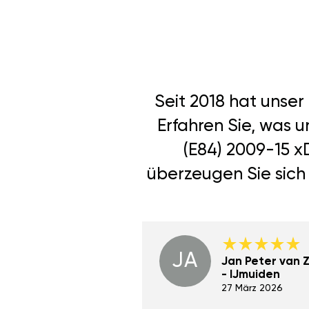
Seit 2018 hat unse
Erfahren Sie, was 
(E84) 2009-15 x
überzeugen Sie sich 
JA
Dino Wilmot New
Jan Peter van Zi
York
- IJmuiden
29 Dez 2023
27 März 2026