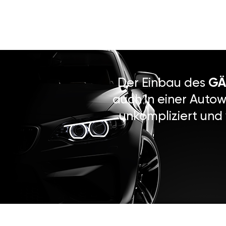
Der Einbau des
GÄ
auch in einer Autow
unkompliziert und