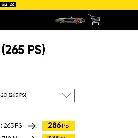
53
25
(265 PS)
e28i (265 PS)
286
g:
265 PS
PS