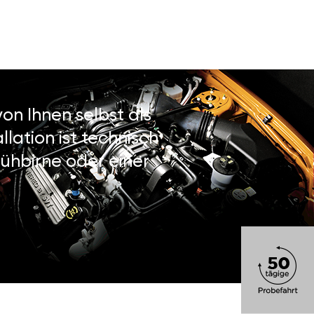
on Ihnen selbst als
lation ist technisch
ühbirne oder einer