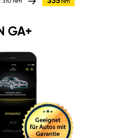
335
:
310 Nm
Nm
N GA+