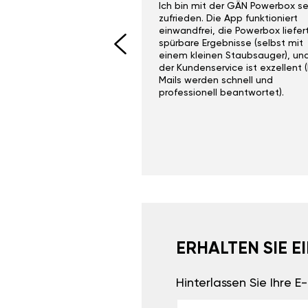
ith the Gan Ga +
Ich bin mit der GÄN Powerbox se
I would recommend this
zufrieden. Die App funktioniert
yone. Gan tuning is
einwandfrei, die Powerbox liefer
 unlike the crappy ones
spürbare Ergebnisse (selbst mit
 on Ebay.
einem kleinen Staubsauger), un
der Kundenservice ist exzellent (
Mails werden schnell und
professionell beantwortet).
ERHALTEN SIE 
Hinterlassen Sie Ihre 