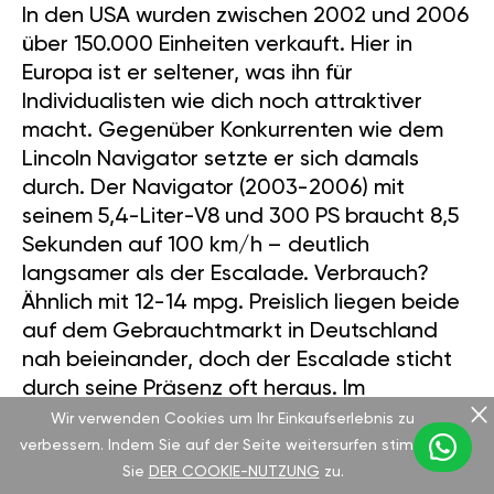
In den USA wurden zwischen 2002 und 2006
über 150.000 Einheiten verkauft. Hier in
Europa ist er seltener, was ihn für
Individualisten wie dich noch attraktiver
macht. Gegenüber Konkurrenten wie dem
Lincoln Navigator setzte er sich damals
durch. Der Navigator (2003-2006) mit
seinem 5,4-Liter-V8 und 300 PS braucht 8,5
Sekunden auf 100 km/h – deutlich
langsamer als der Escalade. Verbrauch?
Ähnlich mit 12-14 mpg. Preislich liegen beide
auf dem Gebrauchtmarkt in Deutschland
nah beieinander, doch der Escalade sticht
durch seine Präsenz oft heraus. Im
Innenraum wirkt der Navigator dezenter,
Wir verwenden Cookies um Ihr Einkaufserlebnis zu
während der Escalade mit weichem Leder
verbessern. Indem Sie auf der Seite weitersurfen stimmen
Sie
DER COOKIE-NUTZUNG
zu.
und einem Cockpit, das dich zum Herrscher