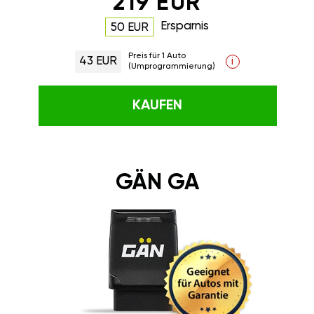
219 EUR
Ersparnis
50 EUR
Preis für 1 Auto
43 EUR
i
(Umprogrammierung)
KAUFEN
GÄN GA