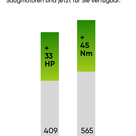
Saugmotoren sind jetzt für Sie verfügbar.
+
45
+
Nm
33
HP
409
565