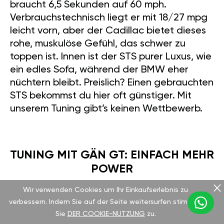
braucht 6,5 Sekunden auf 60 mph.
Verbrauchstechnisch liegt er mit 18/27 mpg
leicht vorn, aber der Cadillac bietet dieses
rohe, muskulöse Gefühl, das schwer zu
toppen ist. Innen ist der STS purer Luxus, wie
ein edles Sofa, während der BMW eher
nüchtern bleibt. Preislich? Einen gebrauchten
STS bekommst du hier oft günstiger. Mit
unserem Tuning gibt’s keinen Wettbewerb.
TUNING MIT GÄN GT: EINFACH MEHR
POWER
Wir verwenden Cookies um Ihr Einkaufserlebnis zu
Unser GAN GT-Modul ist ein echter
verbessern. Indem Sie auf der Seite weitersurfen stimmen
Sie
DER COOKIE-NUTZUNG
zu.
Gamechanger für diesen Cadillac. Einfach