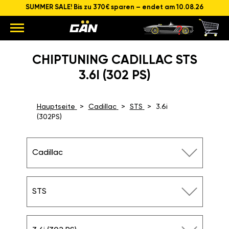
SUMMER SALE! Bis zu 370€ sparen – endet am 10.08.26
CHIPTUNING CADILLAC STS
3.6I (302 PS)
Hauptseite
Cadillac
STS
3.6i
(302PS)
Cadillac
STS