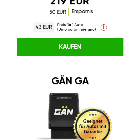
219 EUR
Ersparnis
50 EUR
Preis für 1 Auto
43 EUR
i
(Umprogrammierung)
KAUFEN
GÄN GA