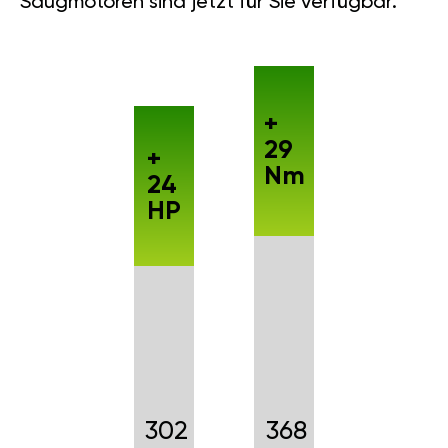
Saugmotoren sind jetzt für Sie verfügbar.
+
29
+
Nm
24
HP
302
368