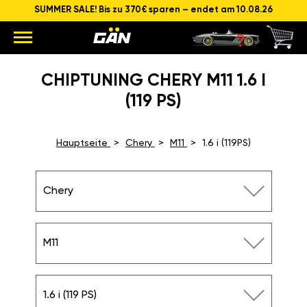
SUMMER SALE! Bis zu 370€ sparen – endet am 10.08.26
CHIPTUNING CHERY M11 1.6 I
(119 PS)
Hauptseite
Chery
M11
1.6 i (119PS)
Chery
M11
1.6 i (119 PS)