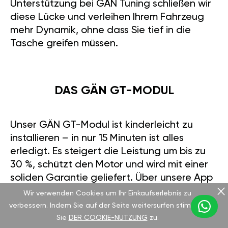
Unterstützung bei GÄN Tuning schließen wir
diese Lücke und verleihen Ihrem Fahrzeug
mehr Dynamik, ohne dass Sie tief in die
Tasche greifen müssen.
DAS GÄN GT-MODUL
Unser GÄN GT-Modul ist kinderleicht zu
installieren – in nur 15 Minuten ist alles
erledigt. Es steigert die Leistung um bis zu
30 %, schützt den Motor und wird mit einer
soliden Garantie geliefert. Über unsere App
können Sie zwischen Sport- und Eco-Modus
Wir verwenden Cookies um Ihr Einkaufserlebnis zu
wechseln. Wer würde das nicht
verbessern. Indem Sie auf der Seite weitersurfen stimmen
ausprobieren wollen?
Sie
DER COOKIE-NUTZUNG
zu.