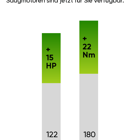
Saugmotoren sind jetzt für Sie verfügbar.
+
22
+
Nm
15
HP
122
180