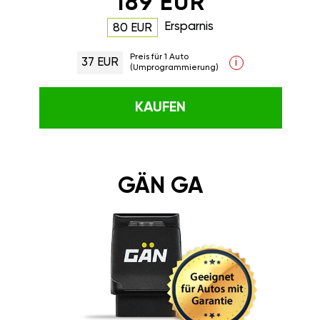
189 EUR
Ersparnis
80 EUR
Preis für 1 Auto
37 EUR
i
(Umprogrammierung)
KAUFEN
GÄN GA