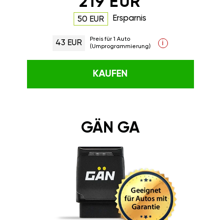
219 EUR
Ersparnis
50 EUR
Preis für 1 Auto
43 EUR
i
(Umprogrammierung)
KAUFEN
GÄN GA