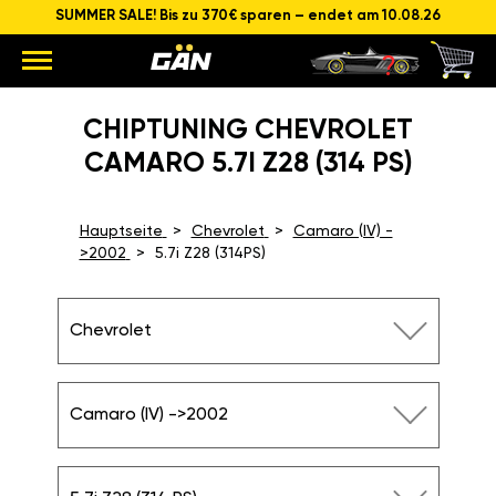
SUMMER SALE! Bis zu 370€ sparen – endet am 10.08.26
CHIPTUNING CHEVROLET
CAMARO 5.7I Z28 (314 PS)
Hauptseite
Chevrolet
Camaro (IV) -
>2002
5.7i Z28 (314PS)
Chevrolet
Camaro (IV) ->2002