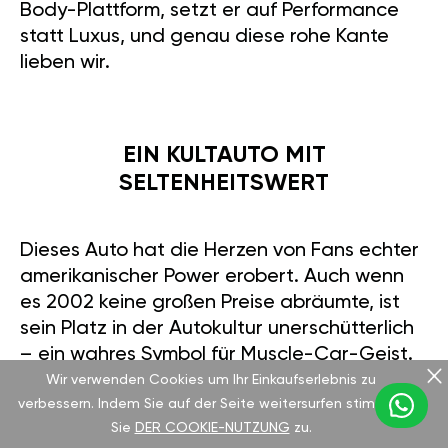
Body-Plattform, setzt er auf Performance
statt Luxus, und genau diese rohe Kante
lieben wir.
EIN KULTAUTO MIT
SELTENHEITSWERT
Dieses Auto hat die Herzen von Fans echter
amerikanischer Power erobert. Auch wenn
es 2002 keine großen Preise abräumte, ist
sein Platz in der Autokultur unerschütterlich
– ein wahres Symbol für Muscle-Car-Geist.
In Deutschland ist es eine Rarität, meist nur
Wir verwenden Cookies um Ihr Einkaufserlebnis zu
verbessern. Indem Sie auf der Seite weitersurfen stimmen
über Importe zu bekommen. Weltweit
Sie
DER COOKIE-NUTZUNG
zu.
wurden 2002 etwa 42.098 Einheiten