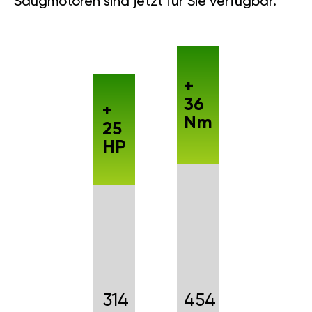
Saugmotoren sind jetzt für Sie verfügbar.
+
36
+
Nm
25
HP
314
454