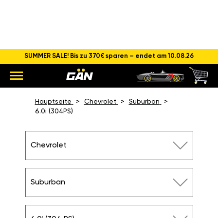
SUMMER SALE! Bis zu 370€ sparen – endet am 10.08.26
CHIPTUNING CHEVROLET
SUBURBAN 6.0I (304 PS)
Hauptseite
Chevrolet
Suburban
6.0i (304PS)
Chevrolet
Suburban