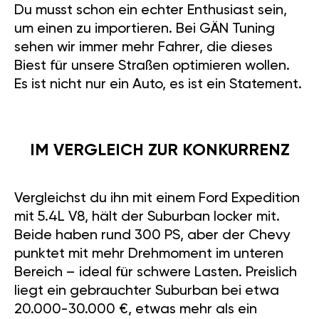
Du musst schon ein echter Enthusiast sein,
um einen zu importieren. Bei GÄN Tuning
sehen wir immer mehr Fahrer, die dieses
Biest für unsere Straßen optimieren wollen.
Es ist nicht nur ein Auto, es ist ein Statement.
IM VERGLEICH ZUR KONKURRENZ
Vergleichst du ihn mit einem Ford Expedition
mit 5.4L V8, hält der Suburban locker mit.
Beide haben rund 300 PS, aber der Chevy
punktet mit mehr Drehmoment im unteren
Wir verwenden Cookies um Ihr Einkaufserlebnis zu
Bereich – ideal für schwere Lasten. Preislich
verbessern. Indem Sie auf der Seite weitersurfen stimmen
liegt ein gebrauchter Suburban bei etwa
Sie
DER COOKIE-NUTZUNG
zu.
20.000-30.000 €, etwas mehr als ein