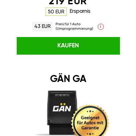
219 EUR
Ersparnis
50 EUR
Preis für 1 Auto
43 EUR
i
(Umprogrammierung)
KAUFEN
GÄN GA