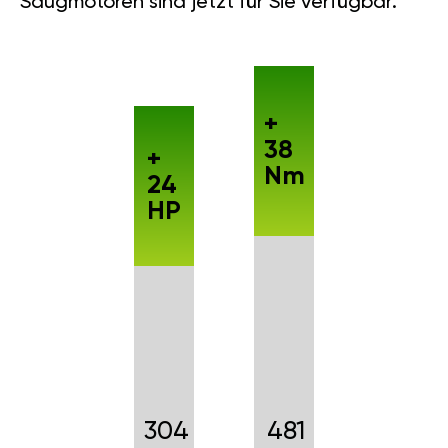
Saugmotoren sind jetzt für Sie verfügbar.
+
38
+
Nm
24
HP
304
481