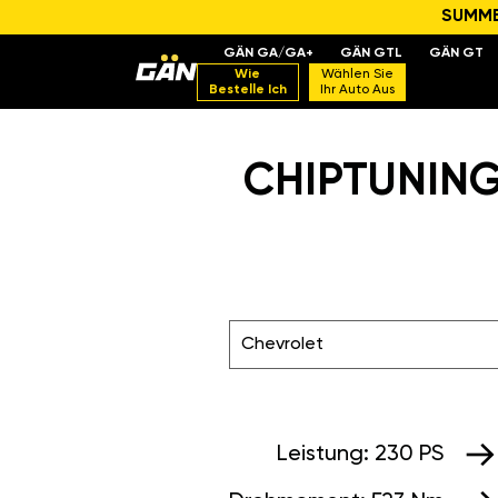
SUMMER
GÄN GA/GA+
GÄN GTL
GÄN GT
Wie
Wählen Sie
Bestelle Ich
Ihr Auto Aus
CHIPTUNING
Chevrolet
Leistung:
230 PS