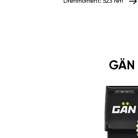
Drehmoment:
523 Nm
GÄN