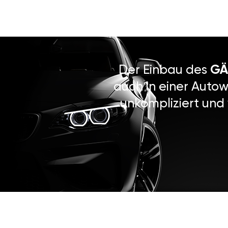
Der Einbau des
GÄ
auch in einer Autow
unkompliziert und