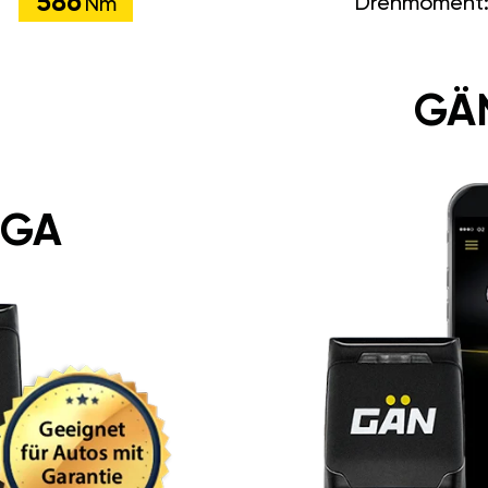
586
Drehmoment
Nm
GÄ
 GA