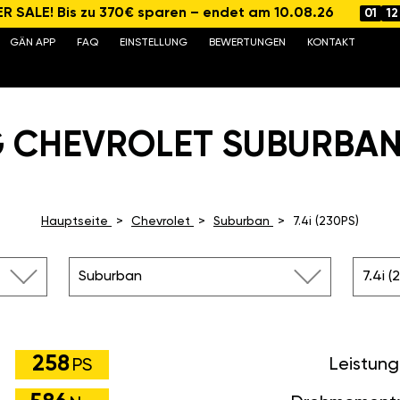
 SALE! Bis zu 370€ sparen – endet am 10.08.26
01
12
GÄN APP
FAQ
EINSTELLUNG
BEWERTUNGEN
KONTAKT
 CHEVROLET SUBURBAN 7.
Hauptseite
Chevrolet
Suburban
7.4i (230PS)
Suburban
7.4i (
258
Leistung
PS