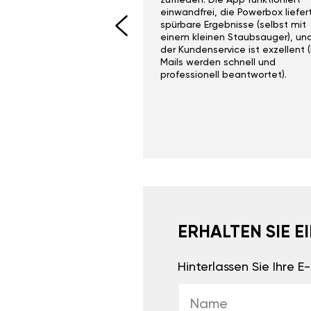
I would recommend this
zufrieden. Die App funktioniert
yone. Gan tuning is
einwandfrei, die Powerbox liefer
 unlike the crappy ones
spürbare Ergebnisse (selbst mit
 on Ebay.
einem kleinen Staubsauger), un
der Kundenservice ist exzellent (
Mails werden schnell und
professionell beantwortet).
ERHALTEN SIE 
Hinterlassen Sie Ihre 