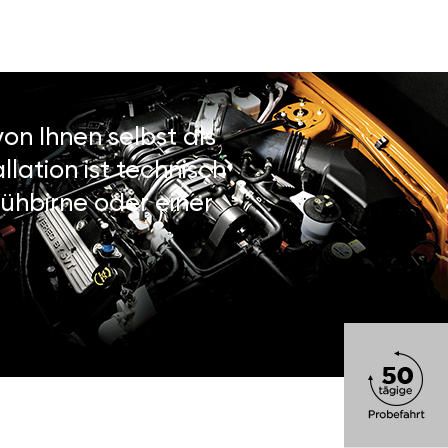
on Ihnen selbst als
lation ist technisch
ühbirne oder einer