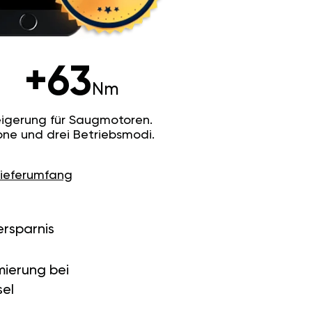
+63
Nm
igerung für Saugmotoren.
ne und drei Betriebsmodi.
Lieferumfang
ersparnis
ierung bei
el