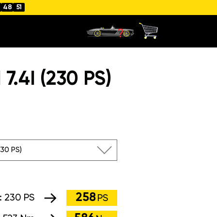
48
50
4I (230 PS)
230 PS)
258
:
230 PS
PS