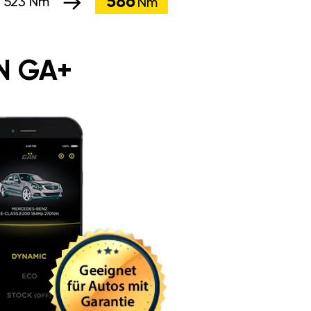
586
:
523 Nm
Nm
N GA+