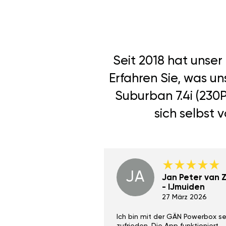
Seit 2018 hat unse
Erfahren Sie, was u
Suburban 7.4i (230
sich selbst 
JA
Dino Wilmot New
Jan Peter van Zi
York
- IJmuiden
29 Dez 2023
27 März 2026
ith the Gan Ga +
Ich bin mit der GÄN Powerbox se