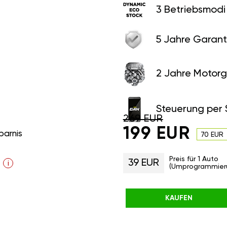
3 Betriebsmodi
5 Jahre Garant
2 Jahre Motorg
Steuerung per
269 EUR
199 EUR
parnis
70 EUR
Preis für 1 Auto
39 EUR
i
(Umprogrammier
KAUFEN