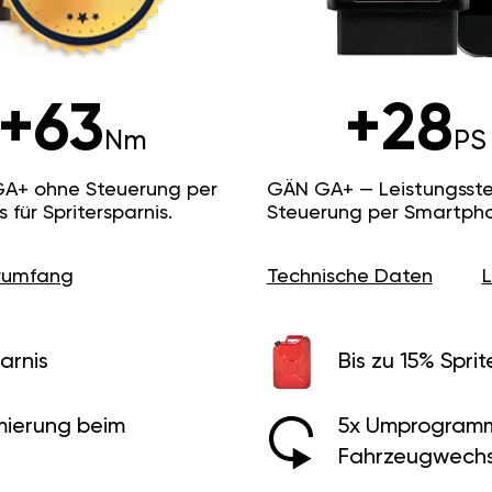
+63
+28
Nm
PS
GA+ ohne Steuerung per
GÄN GA+ — Leistungsste
ür Spritersparnis.
Steuerung per Smartpho
erumfang
Technische Daten
arnis
Bis zu 15% Sprit
ierung beim
5x Umprogramm
Fahrzeugwechs