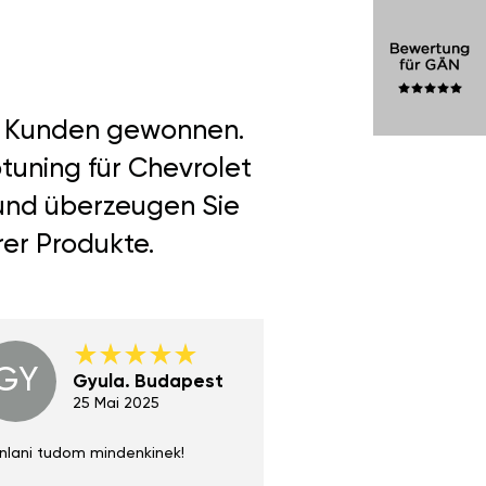
er Kunden gewonnen.
tuning für Chevrolet
 und überzeugen Sie
rer Produkte.
GY
GE
Gyula. Budapest
Gerha
Regen
25 Mai 2025
02 Juni 
nlani tudom mindenkinek!
Absolut zu empfehlen