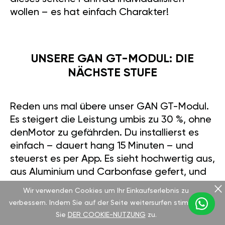
wollen – es hat einfach Charakter!
UNSERE GAN GT-MODUL: DIE
NÄCHSTE STUFE
Reden uns mal übere unser GAN GT-Modul.
Es steigert die Leistung umbis zu 30 %, ohne
denMotor zu gefährden. Du installierst es
einfach – dauert hang 15 Minuten – und
steuerst es per App. Es sieht hochwertig aus,
aus Aluminium und Carbonfase gefert, und
kommt mit 2 Jahren Garantie. Ehrlich, wer
Wir verwenden Cookies um Ihr Einkaufserlebnis zu
würde seinem Suburban nicht diesen Kick
verbessern. Indem Sie auf der Seite weitersurfen stimmen
geben wollen?
Sie
DER COOKIE-NUTZUNG
zu.