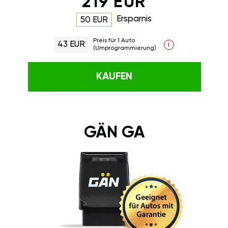
219 EUR
Ersparnis
50 EUR
Preis für 1 Auto
43 EUR
i
(Umprogrammierung)
KAUFEN
GÄN GA