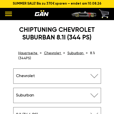
SUMMER SALE! Bis zu 370€ sparen – endet am 10.08.26
CHIPTUNING CHEVROLET
SUBURBAN 8.1I (344 PS)
Hauptseite
Chevrolet
Suburban
8.1i
(344PS)
Chevrolet
Suburban