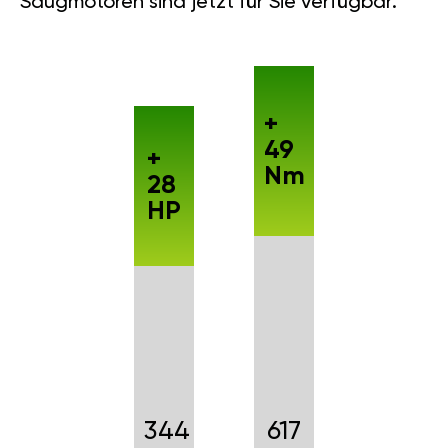
Saugmotoren sind jetzt für Sie verfügbar.
+
49
+
Nm
28
HP
344
617