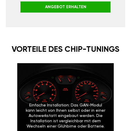
ANGEBOT ERHALTEN
VORTEILE DES CHIP-TUNINGS
Einfache Installation: Das GAN-Modul
kann leicht von Ihnen selbst oder in einer
Autowerkstatt eingebaut werden. Die
Installation ist vergleichbar mit dem
Wechseln einer Glühbirne oder Batterie.