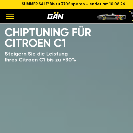
SUMMER SALE! Bis zu 370€ sparen – endet am 10.08.26
Modell
Hubraum und Leistung des Motors
CHIPTUNING FÜR
CITROEN C1
Steigern Sie die Leistung
Ihres Citroen C1 bis zu +30%