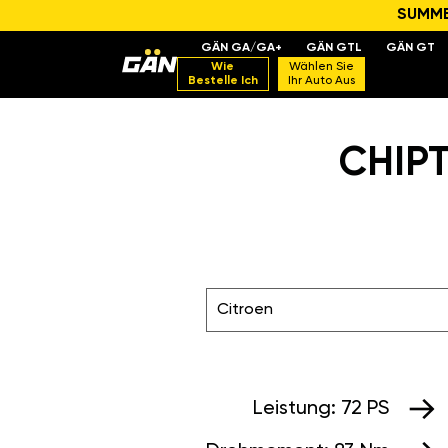
SUMMER
GÄN GA/GA+
GÄN GTL
GÄN GT
Wie
Wählen Sie
Bestelle Ich
Ihr Auto Aus
CHIPT
Citroen
Leistung:
72 PS