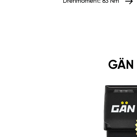
Drehmoment:
83 Nm
GÄN