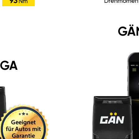
93
Drehmomen
Nm
GÄ
 GA