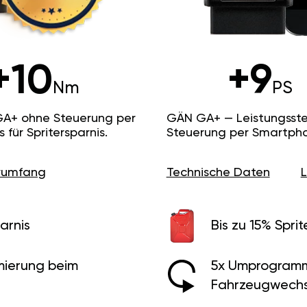
+10
+9
Nm
PS
GA+ ohne Steuerung per
GÄN GA+ — Leistungsste
ür Spritersparnis.
Steuerung per Smartpho
erumfang
Technische Daten
arnis
Bis zu 15% Sprit
ierung beim
5x Umprogramm
Fahrzeugwechs