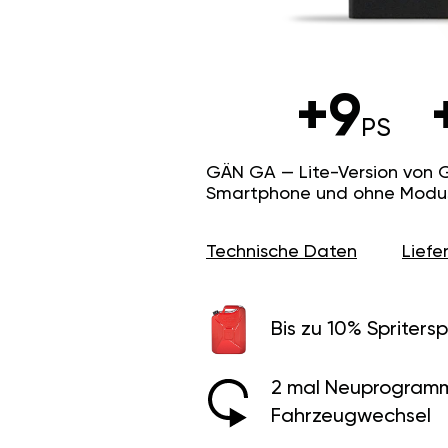
+9
PS
GÄN GA — Lite-Version von 
Smartphone und ohne Modus f
Technische Daten
Lief
Bis zu 10% Spritersp
2 mal Neuprogramm
Fahrzeugwechsel