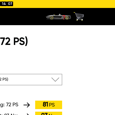
14
05
72 PS)
72 PS)
81
ng:
72 PS
PS