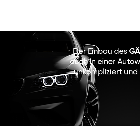
Der Einbau des
GÄ
auch in einer Autow
unkompliziert und