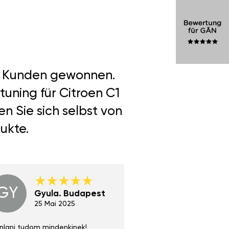
er Kunden gewonnen.
uning für Citroen C1
n Sie sich selbst von
ukte.
GY
GE
Gyula. Budapest
Gerha
Regen
25 Mai 2025
02 Juni 
nlani tudom mindenkinek!