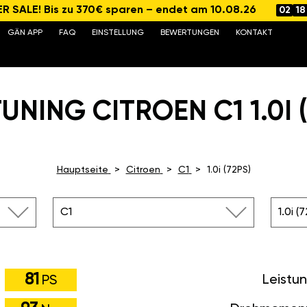
 SALE! Bis zu 370€ sparen – endet am 10.08.26
02
18
GÄN APP
FAQ
EINSTELLUNG
BEWERTUNGEN
KONTAKT
UNING CITROEN C1 1.0I (
Hauptseite
Citroen
C1
1.0i (72PS)
C1
1.0i (
81
Leistu
PS