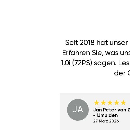
Seit 2018 hat unse
Erfahren Sie, was u
1.0i (72PS) sagen. L
der 
JA
Dino Wilmot New
Jan Peter van Zi
York
- IJmuiden
29 Dez 2023
27 März 2026