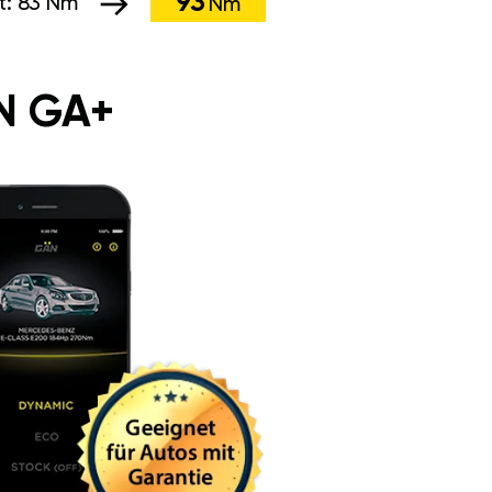
93
t:
83 Nm
Nm
N GA+