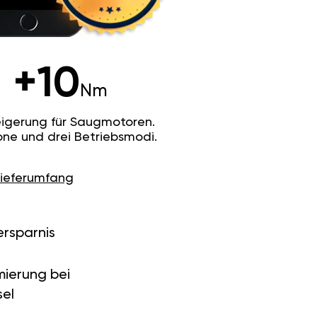
+10
Nm
igerung für Saugmotoren.
ne und drei Betriebsmodi.
Lieferumfang
ersparnis
ierung bei
el