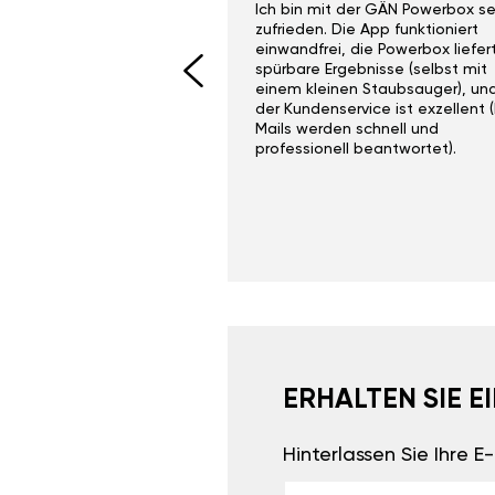
ith the Gan Ga +
Ich bin mit der GÄN Powerbox se
I would recommend this
zufrieden. Die App funktioniert
yone. Gan tuning is
einwandfrei, die Powerbox liefer
 unlike the crappy ones
spürbare Ergebnisse (selbst mit
 on Ebay.
einem kleinen Staubsauger), un
der Kundenservice ist exzellent (
Mails werden schnell und
professionell beantwortet).
ERHALTEN SIE 
Hinterlassen Sie Ihre 