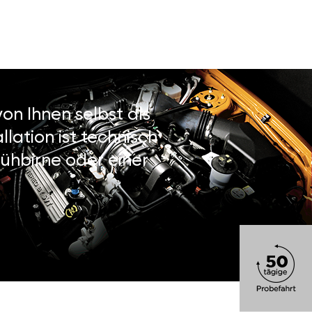
on Ihnen selbst als
lation ist technisch
ühbirne oder einer