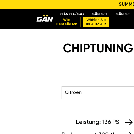
SUMMER
GÄN GA/GA+
GÄN GTL
GÄN GT
Wie
Wählen Sie
Bestelle Ich
Ihr Auto Aus
CHIPTUNING 
Citroen
Leistung:
136 PS