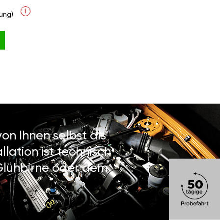
i
ung)
on Ihnen selbst als
lation ist technisch
 Glühbirne oder dem