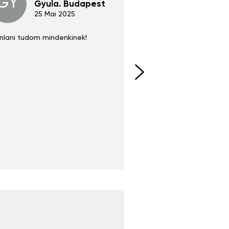
GY
GE
Gyula. Budapest
Gerha
Regen
25 Mai 2025
02 Juni 
nlani tudom mindenkinek!
Absolut zu empfehlen
fühlt sich agiler und sp