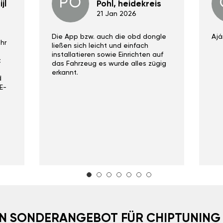
PO
jl
Pohl, heidekreis
21 Jan 2026
Die App bzw. auch die obd dongle
Ajá
hr
ließen sich leicht und einfach
installatieren sowie Einrichten auf
t
das Fahrzeug es wurde alles zügig
erkannt.
d
E-
EIN SONDERANGEBOT FÜR CHIPTUNING