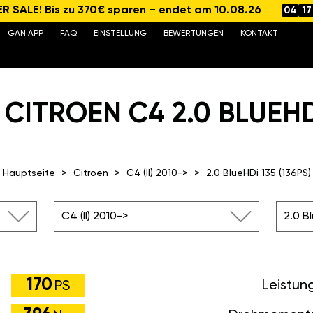
 SALE! Bis zu 370€ sparen – endet am 10.08.26
04
17
GÄN APP
FAQ
EINSTELLUNG
BEWERTUNGEN
KONTAKT
CITROEN C4 2.0 BLUEHDI 
Hauptseite
Citroen
C4 (II) 2010->
2.0 BlueHDi 135 (136PS)
C4 (II) 2010->
2.0 B
170
Leistun
PS