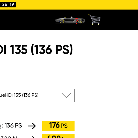
26
19
135 (136 PS)
lueHDi 135 (136 PS)
176
g:
136 PS
PS