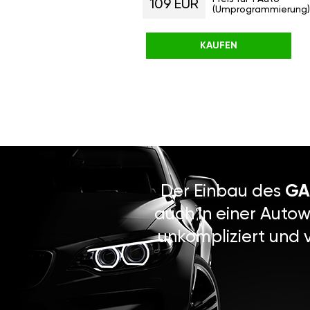
109 EUR
(Umprogrammierung)
KAUFEN
Der Einbau des
GA
auch in einer Autow
unkompliziert und 