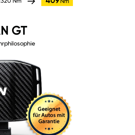
409
:
320 Nm
Nm
N GT
rphilosophie