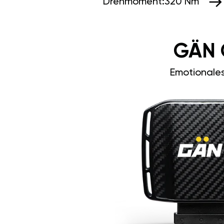
Drehmoment:
320 Nm
GÄN 
Emotionale