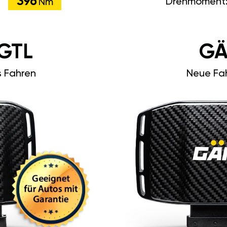
396
Drehmoment
Nm
GTL
GÄ
s Fahren
Neue Fah