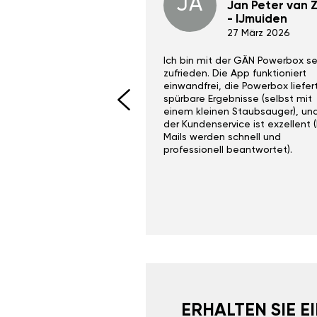
JA
Dino Wilmot New
Jan Peter van Zi
York
- IJmuiden
29 Dez 2023
27 März 2026
ith the Gan Ga +
Ich bin mit der GÄN Powerbox se
I would recommend this
zufrieden. Die App funktioniert
yone. Gan tuning is
einwandfrei, die Powerbox liefer
 unlike the crappy ones
spürbare Ergebnisse (selbst mit
 on Ebay.
einem kleinen Staubsauger), un
der Kundenservice ist exzellent (
Mails werden schnell und
professionell beantwortet).
ERHALTEN SIE 