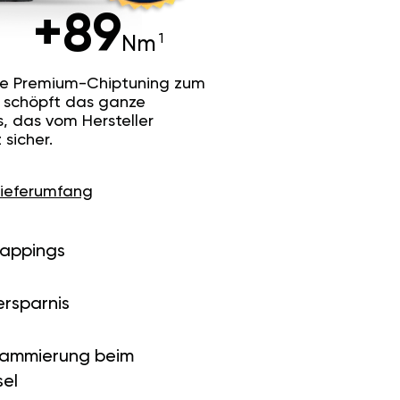
+89
Nm
he Premium-Chiptuning zum
Es schöpft das ganze
s, das vom Hersteller
sicher.
Lieferumfang
Mappings
ersparnis
rammierung beim
el