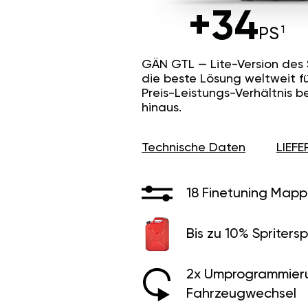
+34
PS
GÄN GTL — Lite-Version des
die beste Lösung weltweit f
Preis-Leistungs-Verhältnis b
hinaus.
Technische Daten
LIEF
18 Finetuning Mapp
Bis zu 10% Spritersp
2x Umprogrammier
Fahrzeugwechsel