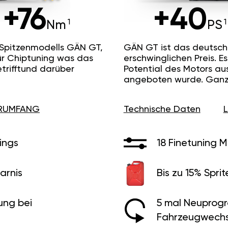
+76
+40
Nm
PS
 Spitzenmodells GÄN GT,
GÄN GT ist das deutsc
ür Chiptuning was das
erschwinglichen Preis. 
etrifftund darüber
Potential des Motors au
angeboten wurde. Ganz 
ERUMFANG
Technische Daten
ings
18 Finetuning 
arnis
Bis zu 15% Sprit
ung bei
5 mal Neuprog
Fahrzeugwechs