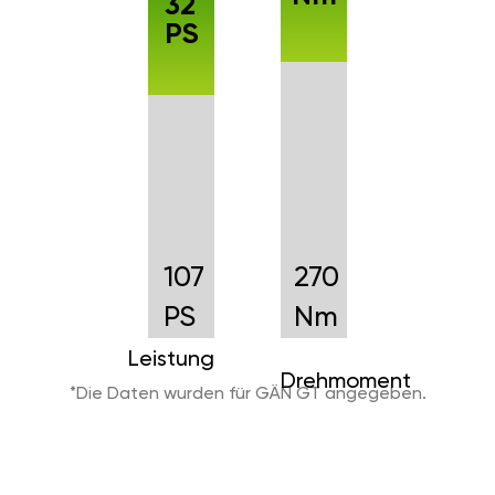
32
PS
107
270
PS
Nm
Leistung
Drehmoment
*Die Daten wurden für GÄN GT angegeben.