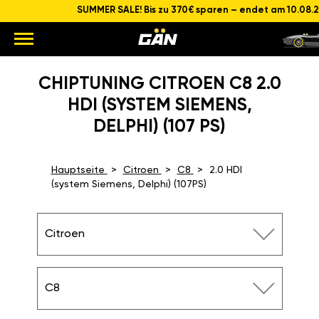
SUMMER SALE! Bis zu 370€ sparen – endet am 10.08.
CHIPTUNING CITROEN C8 2.0
HDI (SYSTEM SIEMENS,
DELPHI) (107 PS)
Hauptseite
Citroen
C8
2.0 HDI
(system Siemens, Delphi) (107PS)
Citroen
C8