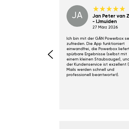
JA
Dino Wilmot New
Jan Peter van Zi
York
- IJmuiden
29 Dez 2023
27 März 2026
ith the Gan Ga +
Ich bin mit der GÄN Powerbox se
I would recommend this
zufrieden. Die App funktioniert
yone. Gan tuning is
einwandfrei, die Powerbox liefer
 unlike the crappy ones
spürbare Ergebnisse (selbst mit
 on Ebay.
einem kleinen Staubsauger), un
der Kundenservice ist exzellent (
Mails werden schnell und
professionell beantwortet).