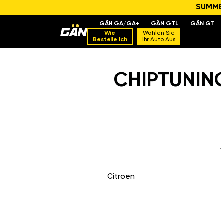
SUMMER
GÄN GA/GA+
GÄN GTL
GÄN GT
Wie
Wählen Sie
Bestelle Ich
Ihr Auto Aus
CHIPTUNING
Citroen