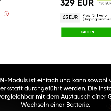
329 EUR
150 EU
i
Preis für 1 Auto
65 EUR
(Umprogrammier
KAUFEN
N
-Moduls ist einfach und kann sowohl v
erkstatt durchgeführt werden. Die Instal
vergleichbar mit dem Austausch einer
Wechseln einer Batterie.