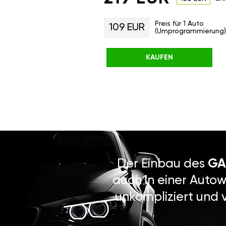
Preis für 1 Auto
109 EUR
(Umprogrammierung)
KAUFEN
Der Einbau des
GA
auch in einer Autow
unkompliziert und 