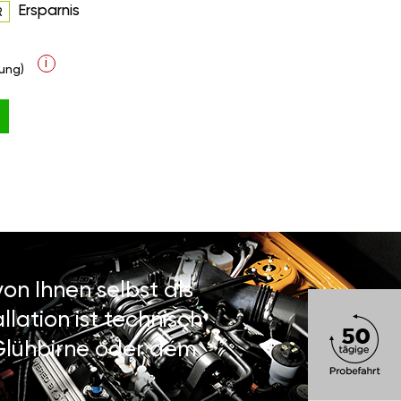
Ersparnis
R
i
ung)
on Ihnen selbst als
lation ist technisch
 Glühbirne oder dem