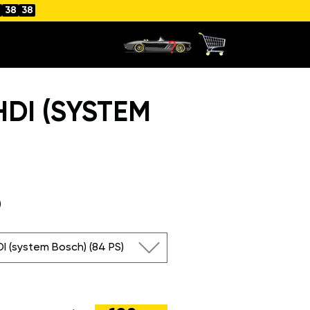
38
38
HDI (SYSTEM
)
DI (system Bosch) (84 PS)