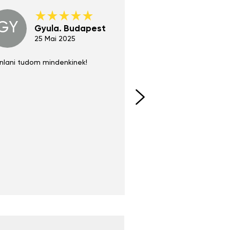
GY
GE
Gyula. Budapest
Gerha
Regen
25 Mai 2025
02 Juni 
nlani tudom mindenkinek!
Absolut zu empfehlen
fühlt sich agiler und sp