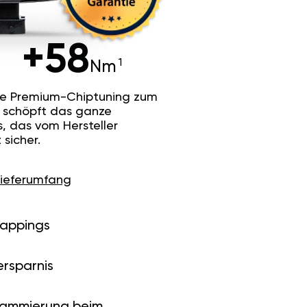
+58
Nm
he Premium-Chiptuning zum
Es schöpft das ganze
s, das vom Hersteller
sicher.
Lieferumfang
Mappings
ersparnis
rammierung beim