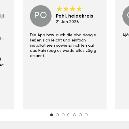
PO
jl
Pohl, heidekreis
21 Jan 2026
Die App bzw. auch die obd dongle
Ajá
hr
ließen sich leicht und einfach
installatieren sowie Einrichten auf
t
das Fahrzeug es wurde alles zügig
erkannt.
d
E-