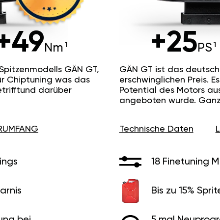
+49
+25
Nm
PS
 Spitzenmodells GÄN GT,
GÄN GT ist das deutsc
ür Chiptuning was das
erschwinglichen Preis. 
etrifftund darüber
Potential des Motors au
angeboten wurde. Ganz 
ERUMFANG
Technische Daten
ings
18 Finetuning 
arnis
Bis zu 15% Sprit
ung bei
5 mal Neuprog