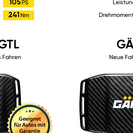
105
Leistu
PS
241
Drehmoment
Nm
GTL
GÄ
s Fahren
Neue Fah