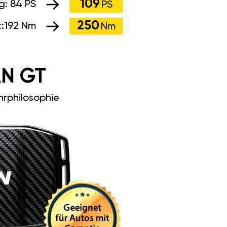
109
ng:
84 PS
PS
250
:
192 Nm
Nm
N GT
rphilosophie