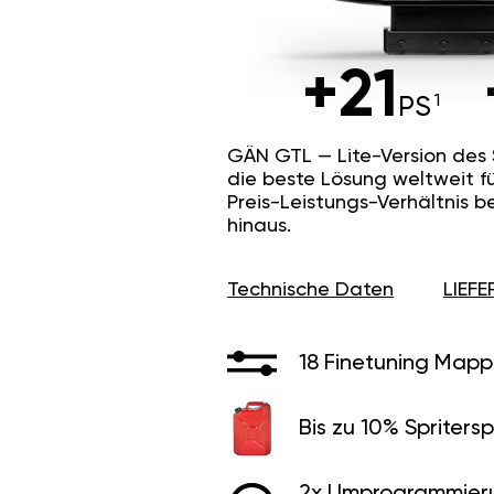
+21
PS
GÄN GTL — Lite-Version des
die beste Lösung weltweit f
Preis-Leistungs-Verhältnis b
hinaus.
Technische Daten
LIEF
18 Finetuning Mapp
Bis zu 10% Spritersp
2x Umprogrammier